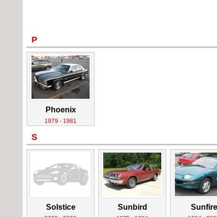
P
Phoenix
1979 - 1981
S
Solstice
Sunbird
Sunfir