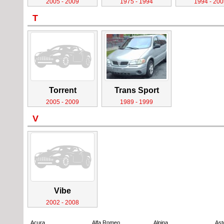
2005 - 2009
1975 - 1994
1994 - 200
T
Torrent
Trans Sport
2005 - 2009
1989 - 1999
V
Vibe
2002 - 2008
Acura
Alfa Romeo
Alpina
Ast