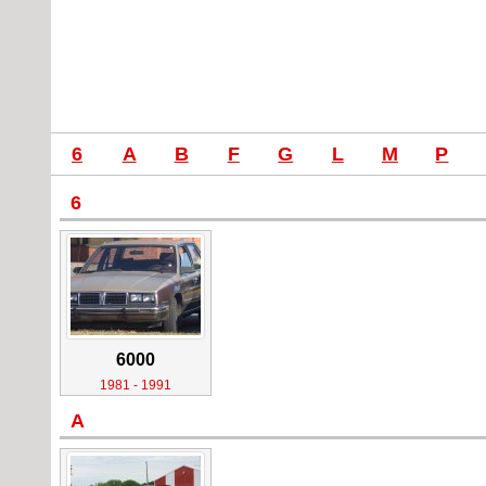
6
A
B
F
G
L
M
P
6
6000
1981 - 1991
A