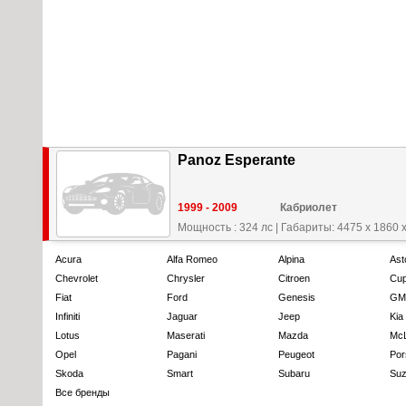
Panoz Esperante
1999 - 2009
Кабриолет
Мощность : 324 лс
|
Габариты: 4475 x 1860 
Acura
Alfa Romeo
Alpina
Ast
Chevrolet
Chrysler
Citroen
Cup
Fiat
Ford
Genesis
GM
Infiniti
Jaguar
Jeep
Kia
Lotus
Maserati
Mazda
Mc
Opel
Pagani
Peugeot
Por
Skoda
Smart
Subaru
Suz
Все бренды