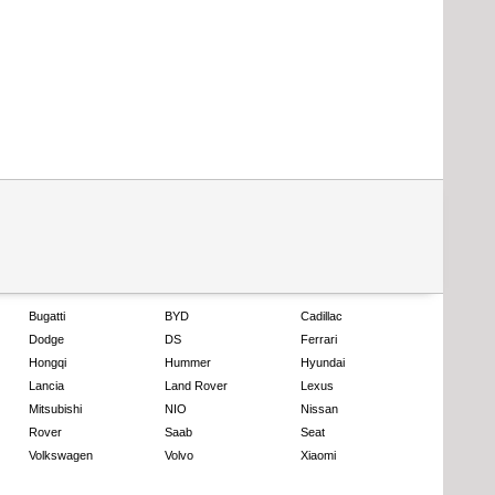
Bugatti
BYD
Cadillac
Dodge
DS
Ferrari
Hongqi
Hummer
Hyundai
Lancia
Land Rover
Lexus
Mitsubishi
NIO
Nissan
Rover
Saab
Seat
Volkswagen
Volvo
Xiaomi