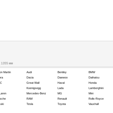
x 1355 мм
on Martin
Audi
Bentley
BMW
ra
Dacia
Daewoo
Daihatsu
C
Great Wall
Haval
Honda
Koenigsegg
Lada
Lamborghini
Laren
Mercedes-Benz
MG
Mini
sche
RAM
Renault
Rolls-Royce
uki
Tesla
Toyota
Vauxhall