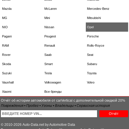
Mazda
McLaren
Mercedes-Benz
MG
Mini
Mitsubishi
NIO
Nissan
Opel
Pagani
Peugeot
Porsche
RAM
Renault
Rolls-Royce
Rover
Saab
Seat
Skoda
Smart
Subaru
Suzuki
Tesla
Toyota
Vauxhall
Volkswagen
Volvo
Xiaomi
Все бренды
Отчёт об истории автомобиля от carVertical с дополнительной скидкой 20%
Повреждения • Пробег • Угоны • Владельцы • Сервисная история
Отчёт
© 2010-2026 Auto-Data.net by Automotive Data