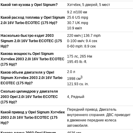
Какой тип кузова у Opel Signum?
Хэтчбек, 5 дверей, 5 мест
9.2 л/100 км
Какой расход топлива у Opel Signum
25.6 US mpg
2.0i 16V Turbo ECOTEC (175 Hp)?
30.7 UK mpg
10.9 км/л
Насколько быстро ездит 2003
220 км/ч | 136.7 mph
Signum 2.0i 16V Turbo ECOTEC (175
0-100 км/ч: 9.4 сек
Hp)?
0-60 mph: 8.9 сек
Какова мощность Opel Signum
175 лс, 265 Нм
Хэтчбек 2003 2.0i 16V Turbo ECOTEC
195.45 lb.-ft.
(175 Hp)?
2.0 л
Каков объем двигателя у Opel
3
Signum Хэтчбек 2003 2.0i 16V Turbo
1998 см
ECOTEC (175 Hp)?
121.93 cu. in.
Сколько цилиндров у двигателя
2003 Opel 2.0i 16V Turbo ECOTEC
4, Рядный
(175 Hp)?
Передний привод. Двигатель
Какой привод у Opel Signum Хэтчбек
внутреннего сгорания. ДВС приводит
2003 2.0i 16V Turbo ECOTEC (175
в движение передние колеса
Hp)?
автомобиля.
Какова длина 2003 Opel Signum
4636 мм