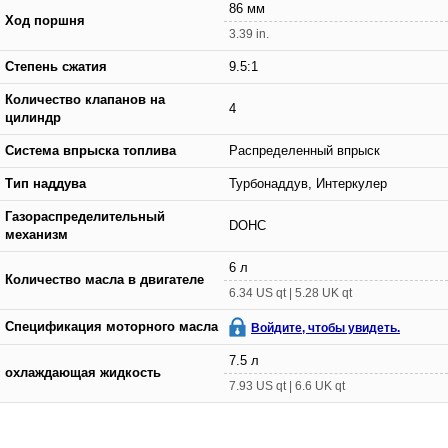
86 мм
Ход поршня
3.39 in.
Степень сжатия
9.5:1
Количество клапанов на
4
цилиндр
Система впрыска топлива
Распределенный впрыск
Тип наддува
Турбонаддув, Интеркулер
Газораспределительный
DOHC
механизм
6 л
Количество масла в двигателе
6.34 US qt | 5.28 UK qt
Спецификация моторного масла
Войдите, чтобы увидеть.
7.5 л
охлаждающая жидкость
7.93 US qt | 6.6 UK qt