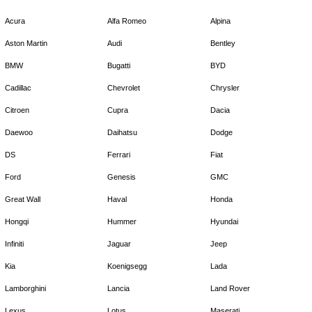
Acura
Alfa Romeo
Alpina
Aston Martin
Audi
Bentley
BMW
Bugatti
BYD
Cadillac
Chevrolet
Chrysler
Citroen
Cupra
Dacia
Daewoo
Daihatsu
Dodge
DS
Ferrari
Fiat
Ford
Genesis
GMC
Great Wall
Haval
Honda
Hongqi
Hummer
Hyundai
Infiniti
Jaguar
Jeep
Kia
Koenigsegg
Lada
Lamborghini
Lancia
Land Rover
Lexus
Lotus
Maserati