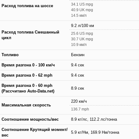
34.1 US mpg
Расход топлива на шоссе
40.9 UK mpg
14.5 км/л
9.2 л/100 км
Расход топлива Смешанный
25.6 US mpg
цикл
30.7 UK mpg
10.9 км/л
Топливо
Бензин
Время разгона 0 - 100 км/ч
9.4 сек
Время разгона 0 - 62 mph
9.4 сек
Время разгона 0 - 60 mph
8.9 сек
(Рассчитано Auto-Data.net)
220 км/ч
Максимальная скорость
136.7 mph
Соотношение мощность/вес
8.9 кг/лс, 112.2 лс/тонна
Соотношение Крутящий момент/
5.9 кг/Нм, 169.9 Нм/тонна
вес