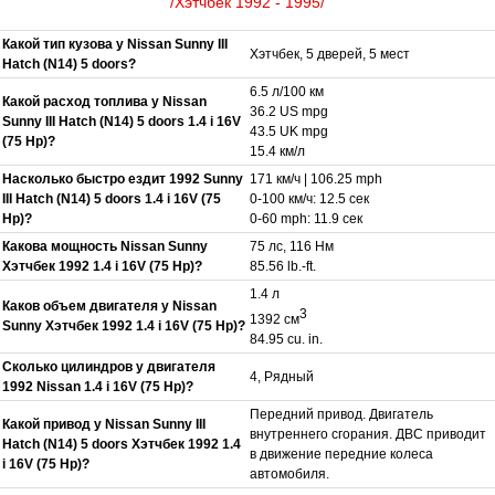
/Хэтчбек 1992 - 1995/
Какой тип кузова у Nissan Sunny III
Хэтчбек, 5 дверей, 5 мест
Hatch (N14) 5 doors?
6.5 л/100 км
Какой расход топлива у Nissan
36.2 US mpg
Sunny III Hatch (N14) 5 doors 1.4 i 16V
43.5 UK mpg
(75 Hp)?
15.4 км/л
Насколько быстро ездит 1992 Sunny
171 км/ч | 106.25 mph
III Hatch (N14) 5 doors 1.4 i 16V (75
0-100 км/ч: 12.5 сек
Hp)?
0-60 mph: 11.9 сек
Какова мощность Nissan Sunny
75 лс, 116 Нм
Хэтчбек 1992 1.4 i 16V (75 Hp)?
85.56 lb.-ft.
1.4 л
Каков объем двигателя у Nissan
3
1392 см
Sunny Хэтчбек 1992 1.4 i 16V (75 Hp)?
84.95 cu. in.
Сколько цилиндров у двигателя
4, Рядный
1992 Nissan 1.4 i 16V (75 Hp)?
Передний привод. Двигатель
Какой привод у Nissan Sunny III
внутреннего сгорания. ДВС приводит
Hatch (N14) 5 doors Хэтчбек 1992 1.4
в движение передние колеса
i 16V (75 Hp)?
автомобиля.