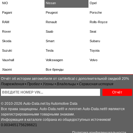
NIO
Nissan
Opel
Pagani
Peugeot
Porsche
RAM
Renault
Rolls-Royce
Rover
Saab
Seat
Skoda
Smart
Subaru
Suzuki
Tesla
Toyota
Vauxhall
Volkswagen
Volvo
Xiaomi
Все бренды
Отчёт об истории автомобиля от carVertical с дополнительной скидкой 20%
Повреждения • Пробег • Угоны • Владельцы • Сервисная история
Отчёт
© 2010-2026 Auto-Data.net by Automotive Data
Все права защищены. Auto-Data.net® и логотип Auto-Data.net® являются
зарегистрированными товарными знаками.
Информация в каталоге собрана из общедоступных источников!
0.0034651756286621
Политика конфиденциальности