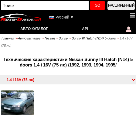
GO
РАСШИРЕННЫЙ
Русский ▼
АВТО КАТАЛОГ
API
Главная
Авто каталог
Nissan
Sunny
Sunny III Hatch (N14) 5 doors
1.4 i 16V
>>
>>
>>
>>
>>
(75 лс)
Технические характеристики Nissan Sunny III Hatch (N14) 5
doors 1.4 i 16V (75 лс) /1992, 1993, 1994, 1995/