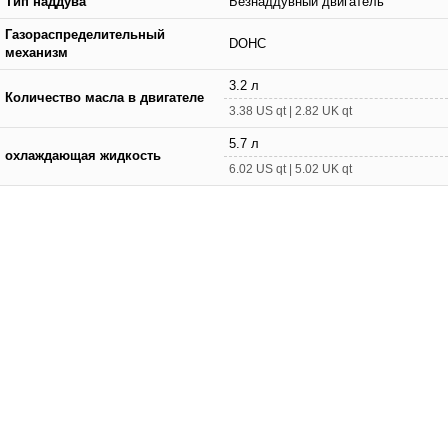
Тип наддува
Безнаддувный двигатель
Газораспределительный
DOHC
механизм
3.2 л
Количество масла в двигателе
3.38 US qt | 2.82 UK qt
5.7 л
охлаждающая жидкость
6.02 US qt | 5.02 UK qt