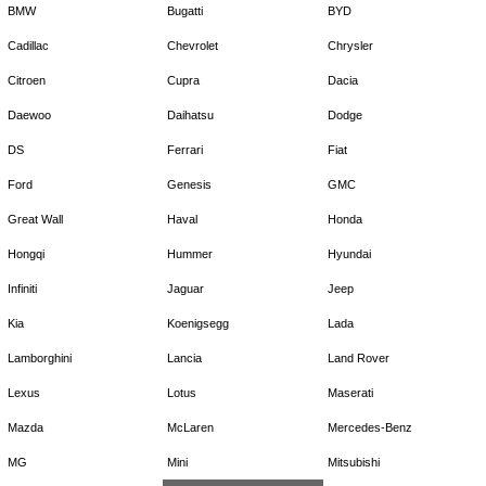
BMW
Bugatti
BYD
Cadillac
Chevrolet
Chrysler
Citroen
Cupra
Dacia
Daewoo
Daihatsu
Dodge
DS
Ferrari
Fiat
Ford
Genesis
GMC
Great Wall
Haval
Honda
Hongqi
Hummer
Hyundai
Infiniti
Jaguar
Jeep
Kia
Koenigsegg
Lada
Lamborghini
Lancia
Land Rover
Lexus
Lotus
Maserati
Mazda
McLaren
Mercedes-Benz
MG
Mini
Mitsubishi