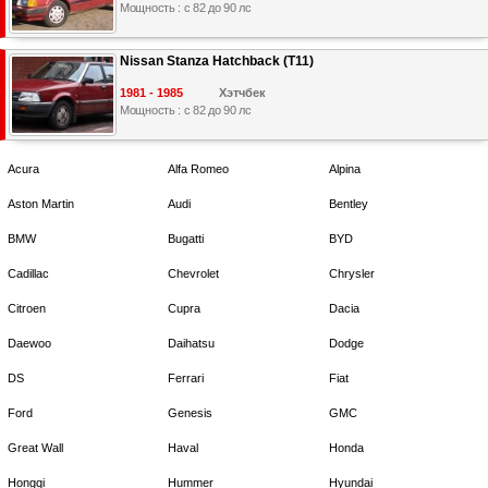
Мощность : с 82 до 90 лс
Nissan Stanza Hatchback (T11)
1981 - 1985
Хэтчбек
Мощность : с 82 до 90 лс
Acura
Alfa Romeo
Alpina
Aston Martin
Audi
Bentley
BMW
Bugatti
BYD
Cadillac
Chevrolet
Chrysler
Citroen
Cupra
Dacia
Daewoo
Daihatsu
Dodge
DS
Ferrari
Fiat
Ford
Genesis
GMC
Great Wall
Haval
Honda
Hongqi
Hummer
Hyundai