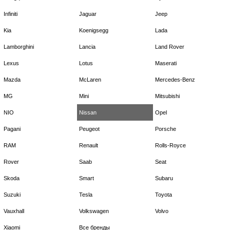
Infiniti
Jaguar
Jeep
Kia
Koenigsegg
Lada
Lamborghini
Lancia
Land Rover
Lexus
Lotus
Maserati
Mazda
McLaren
Mercedes-Benz
MG
Mini
Mitsubishi
NIO
Nissan
Opel
Pagani
Peugeot
Porsche
RAM
Renault
Rolls-Royce
Rover
Saab
Seat
Skoda
Smart
Subaru
Suzuki
Tesla
Toyota
Vauxhall
Volkswagen
Volvo
Xiaomi
Все бренды