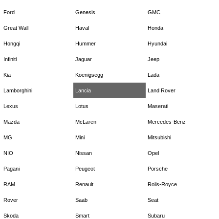
Ford
Genesis
GMC
Great Wall
Haval
Honda
Hongqi
Hummer
Hyundai
Infiniti
Jaguar
Jeep
Kia
Koenigsegg
Lada
Lamborghini
Lancia
Land Rover
Lexus
Lotus
Maserati
Mazda
McLaren
Mercedes-Benz
MG
Mini
Mitsubishi
NIO
Nissan
Opel
Pagani
Peugeot
Porsche
RAM
Renault
Rolls-Royce
Rover
Saab
Seat
Skoda
Smart
Subaru