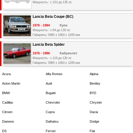
Мощность : с 101 до 135 лс
Lancia Beta Coupe (BC)
1976 - 1984
Купе
Мощность : с 84 до 135 лс
Габариты: 3995 x 1650 x 1285 мм
Lancia Beta Spider
1976 - 1986
Кабриолет
Мощность : с 116 до 120 лс
Габариты: 3995 x 1650 x 1285 мм
Acura
Alfa Romeo
Alpina
Aston Martin
Audi
Bentley
BMW
Bugatti
BYD
Cadillac
Chevrolet
Chrysler
Citroen
Cupra
Dacia
Daewoo
Daihatsu
Dodge
DS
Ferrari
Fiat