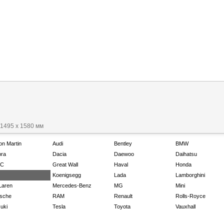
 1495 x 1580 мм
on Martin
Audi
Bentley
BMW
ra
Dacia
Daewoo
Daihatsu
C
Great Wall
Haval
Honda
Koenigsegg
Lada
Lamborghini
Laren
Mercedes-Benz
MG
Mini
sche
RAM
Renault
Rolls-Royce
uki
Tesla
Toyota
Vauxhall