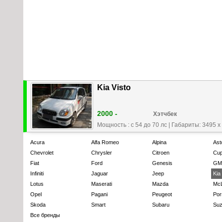
Kia Visto
2000 -
Хэтчбек
Мощность : с 54 до 70 лс
|
Габариты: 3495 x
Acura
Alfa Romeo
Alpina
Ast
Chevrolet
Chrysler
Citroen
Cup
Fiat
Ford
Genesis
GM
Infiniti
Jaguar
Jeep
Kia
Lotus
Maserati
Mazda
Mc
Opel
Pagani
Peugeot
Por
Skoda
Smart
Subaru
Suz
Все бренды