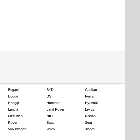
Bugatti
BYD
Cadillac
Dodge
DS
Ferrari
Hongqi
Hummer
Hyundai
Lancia
Land Rover
Lexus
Mitsubishi
NIO
Nissan
Rover
Saab
Seat
Volkswagen
Volvo
Xiaomi