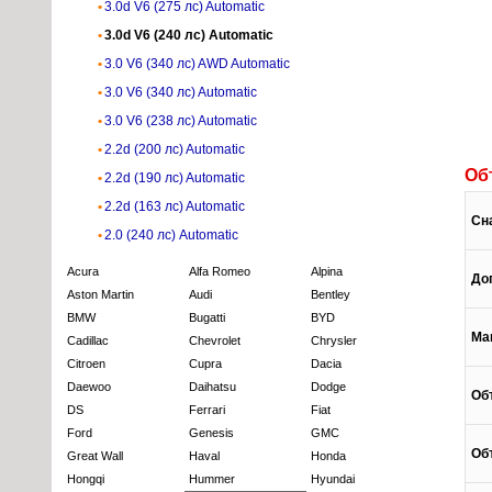
3.0d V6 (275 лс) Automatic
3.0d V6 (240 лс) Automatic
3.0 V6 (340 лс) AWD Automatic
3.0 V6 (340 лс) Automatic
3.0 V6 (238 лс) Automatic
2.2d (200 лс) Automatic
Об
2.2d (190 лс) Automatic
2.2d (163 лс) Automatic
Сн
2.0 (240 лс) Automatic
Acura
Alfa Romeo
Alpina
До
Aston Martin
Audi
Bentley
BMW
Bugatti
BYD
Ма
Cadillac
Chevrolet
Chrysler
Citroen
Cupra
Dacia
Daewoo
Daihatsu
Dodge
Об
DS
Ferrari
Fiat
Ford
Genesis
GMC
Об
Great Wall
Haval
Honda
Hongqi
Hummer
Hyundai