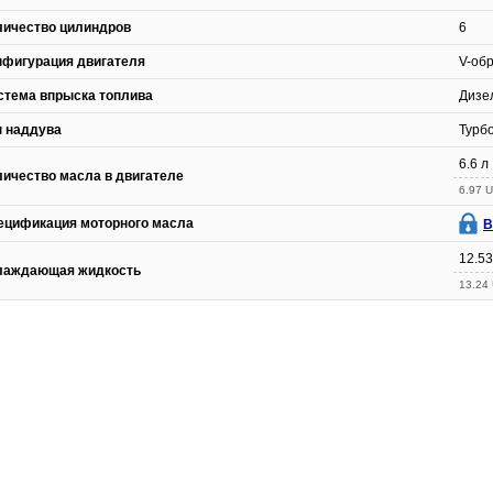
личество цилиндров
6
нфигурация двигателя
V-об
стема впрыска топлива
Дизе
п наддува
Турб
6.6 л
личество масла в двигателе
6.97 U
ецификация моторного масла
В
12.53
лаждающая жидкость
13.24 