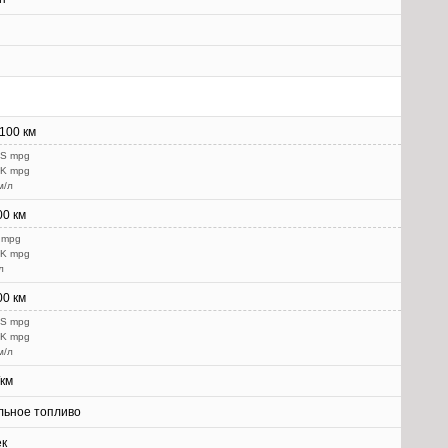
/100 км
US mpg
UK mpg
м/л
00 км
 mpg
UK mpg
л
00 км
US mpg
UK mpg
м/л
/км
льное топливо
ек