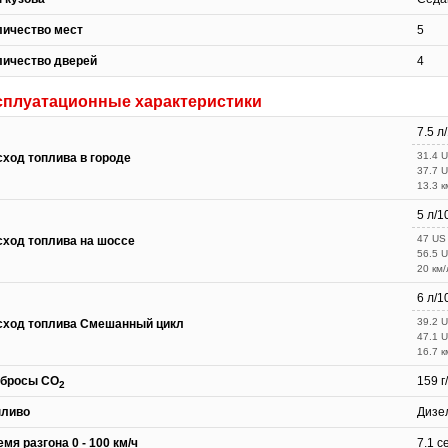
личество мест
5
личество дверей
4
сплуатационные характеристики
7.5 л
31.4 
сход топлива в городе
37.7 
13.3 к
5 л/1
47 US
сход топлива на шоссе
56.5 
20 км/
6 л/1
39.2 
сход топлива Смешанный цикл
47.1 
16.7 к
бросы CO
159 г
2
пливо
Дизе
мя разгона 0 - 100 км/ч
7.1 с