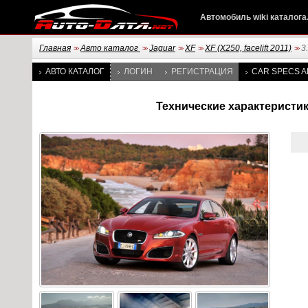
Автомобиль wiki каталога
Главная
Авто каталог
Jaguar
XF
XF (X250, facelift 2011)
3
>>
>>
>>
>>
>>
АВТО КАТАЛОГ
ЛОГИН
РЕГИСТРАЦИЯ
CAR SPECS A
Технические характеристики J