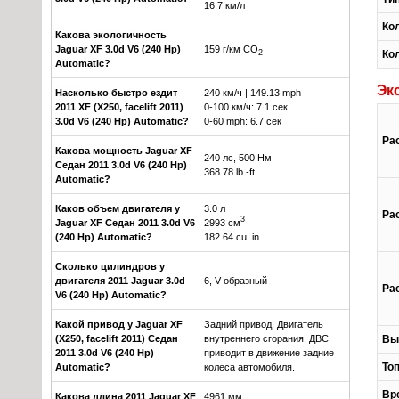
16.7 км/л
Ко
Какова экологичность
Jaguar XF 3.0d V6 (240 Hp)
159 г/км CO
2
Ко
Automatic?
Эк
Насколько быстро ездит
240 км/ч | 149.13 mph
2011 XF (X250, facelift 2011)
0-100 км/ч: 7.1 сек
3.0d V6 (240 Hp) Automatic?
0-60 mph: 6.7 сек
Ра
Какова мощность Jaguar XF
240 лс, 500 Нм
Седан 2011 3.0d V6 (240 Hp)
368.78 lb.-ft.
Automatic?
Каков объем двигателя у
3.0 л
Ра
3
Jaguar XF Седан 2011 3.0d V6
2993 см
(240 Hp) Automatic?
182.64 cu. in.
Сколько цилиндров у
двигателя 2011 Jaguar 3.0d
6, V-образный
Ра
V6 (240 Hp) Automatic?
Какой привод у Jaguar XF
Задний привод. Двигатель
(X250, facelift 2011) Седан
внутреннего сгорания. ДВС
Вы
2011 3.0d V6 (240 Hp)
приводит в движение задние
То
Automatic?
колеса автомобиля.
Вре
Какова длина 2011 Jaguar XF
4961 мм