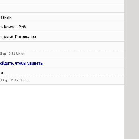
разный
ль Коммон Рейл
онаддув, Интеркулер
S qt | 5.81 UK qt
ойдите, чтобы увидеть.
 л
US qt | 11.02 UK qt