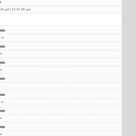
л
US gal | 15.42 UK gal
 мм
 in.
 мм
in.
 мм
in.
 мм
.
 мм
 in.
 мм
in.
 мм
in.