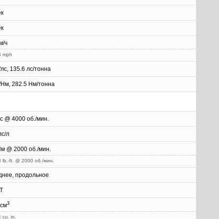
ек
ек
м/ч
3 mph
г/лс, 135.6 лс/тонна
г/Нм, 282.5 Нм/тонна
с @ 4000 об./мин.
лс/л
м @ 2000 об./мин.
 lb.-ft. @ 2000 об./мин.
днее, продольное
T
3
 см
 cu. in.