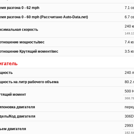
мя разгона 0 - 62 mph
7.1 с
мя разгона 0 - 60 mph (Рассчитано Auto-Data.net)
6.7 с
240 к
ксимальная скорость
149.1
отношение мощность/вес
7.4 к
отношение Крутящий момент/вес
3.5 к
игатель
щность
240 л
щность на литр рабочего объема
80.2 
500 Н
утящий момент
368.78
мпоновка двигателя
пере
дель/Код двигателя
306D
2993
ъем двигателя
182.64