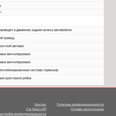
м
t.
приводит в движение задние колеса автомобиля.
ий привод
оростной автомат
овые вентилируемые
овые вентилируемые
(Антиблокировочная система тормозов)
вая (шестерня) рейка
Контакт
Политика конфиденциальности
Car Specs API
Условия эксплуатации
настройки конфиденциальности