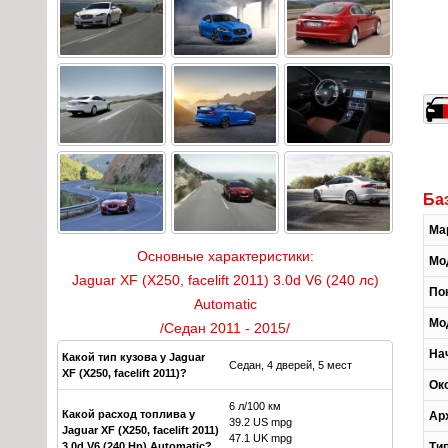
Ба
Ма
Основные характеристики:
Мо
Jaguar XF (X250, facelift 2011) 3.0d V6 (240 лс)
По
Automatic
Мо
/Седан 2011 - 2015/
На
Какой тип кузова у Jaguar
Седан, 4 дверей, 5 мест
XF (X250, facelift 2011)?
Ок
6 л/100 км
Какой расход топлива у
Ар
39.2 US mpg
Jaguar XF (X250, facelift 2011)
47.1 UK mpg
3.0d V6 (240 Hp) Automatic?
Ти