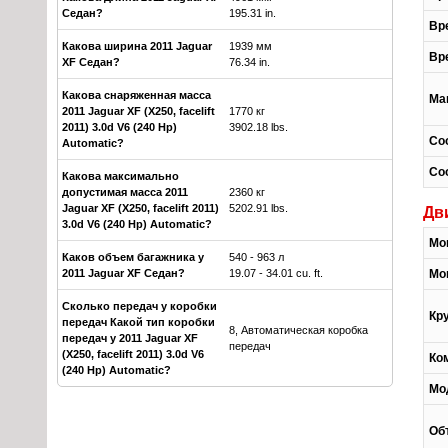
Седан?
195.31 in.
Вре
Какова ширина 2011 Jaguar
1939 мм
Вре
XF Седан?
76.34 in.
Какова снаряженная масса
Ма
2011 Jaguar XF (X250, facelift
1770 кг
2011) 3.0d V6 (240 Hp)
3902.18 lbs.
Со
Automatic?
Со
Какова максимально
допустимая масса 2011
2360 кг
Jaguar XF (X250, facelift 2011)
5202.91 lbs.
Дв
3.0d V6 (240 Hp) Automatic?
Мо
Каков объем багажника у
540 - 963 л
2011 Jaguar XF Седан?
19.07 - 34.01 cu. ft.
Мо
Сколько передач у коробки
Кр
передач Какой тип коробки
8, Автоматическая коробка
передач у 2011 Jaguar XF
передач
(X250, facelift 2011) 3.0d V6
Ко
(240 Hp) Automatic?
Мо
Об