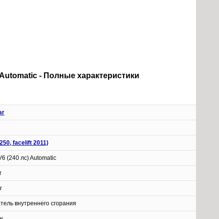
лс) Automatic - Полные характеристики
ar
250, facelift 2011)
V6 (240 лс) Automatic
г
г
атель внутреннего сгорания
н