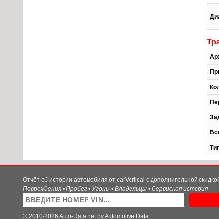
Ди
Тр
Ар
Пр
Ко
Пе
За
Вс
Ти
Отчёт об истории автомобиля от carVertical с дополнительной скидк
Повреждения • Пробег • Угоны • Владельцы • Сервисная история
© 2010-2026 Auto-Data.net by Automotive Data