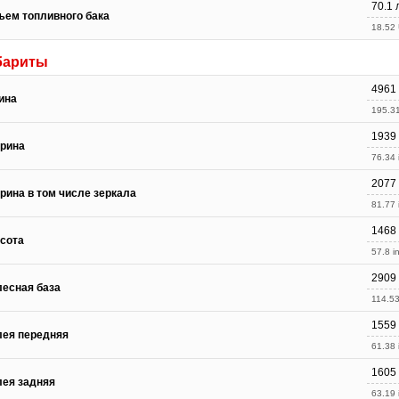
70.1 
ъем топливного бака
18.52 
бариты
4961
ина
195.31
1939
рина
76.34 
2077
рина в том числе зеркала
81.77 
1468
сота
57.8 in
2909
лесная база
114.53
1559
лея передняя
61.38 
1605
лея задняя
63.19 