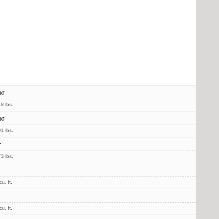
кг
8 lbs.
кг
1 lbs.
г
3 lbs.
u. ft.
u. ft.