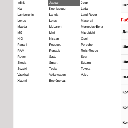
Infiniti
Jaguar
Jeep
Об
Kia
Koenigsegg
Lada
Lamborghini
Lancia
Land Rover
Га
Lexus
Lotus
Maserati
Mazda
McLaren
Mercedes-Benz
Дл
MG
Mini
Mitsubishi
NIO
Nissan
Opel
Pagani
Peugeot
Porsche
Ши
RAM
Renault
Rolls-Royce
Rover
Saab
Seat
Ши
Skoda
Smart
Subaru
Suzuki
Tesla
Toyota
Vauxhall
Volkswagen
Volvo
Вы
Xiaomi
Все бренды
Ко
Ко
Ко