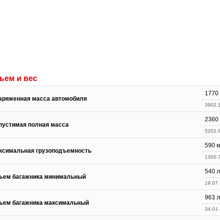
ъем и вес
1770 
аряженная масса автомобиля
3902.1
2360 
пустимая полная масса
5202.9
590 к
ксимальная грузоподъемность
1300.7
540 л
ъем багажника минимальный
19.07 c
963 л
ъем багажника максимальный
34.01 c