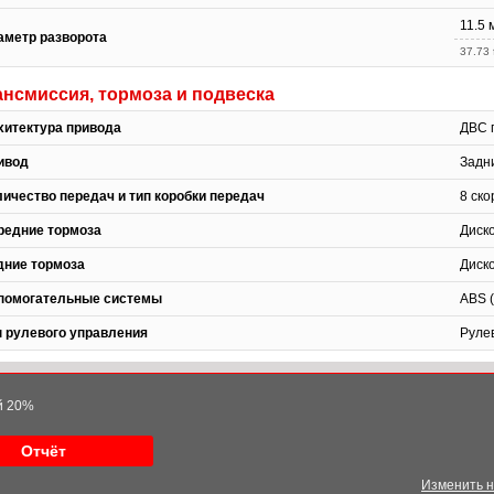
11.5 
аметр разворота
37.73 f
ансмиссия, тормоза и подвеска
хитектура привода
ДВС 
ивод
Задн
личество передач и тип коробки передач
8 ск
редние тормоза
Диск
дние тормоза
Диск
помогательные системы
ABS 
п рулевого управления
Руле
ой 20%
Отчёт
Изменить 