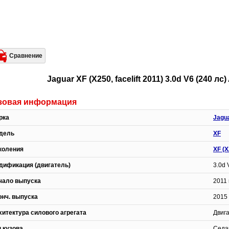
Сравнение
Jaguar XF (X250, facelift 2011) 3.0d V6 (240 
зовая информация
рка
Jagu
дель
XF
коления
XF (X
дификация (двигатель)
3.0d 
чало выпуска
2011 
онч. выпуска
2015 
хитектура силового агрегата
Двиг
п кузова
Седа