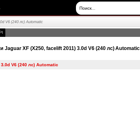
.
.0d V6 (240 лс) Automatic
PI
aguar XF (X250, facelift 2011) 3.0d V6 (240 лс) Automatic /