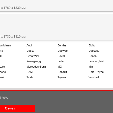
 x 1760 x 1330 мм
 x 1730 x 1310 мм
on Martin
Audi
Bentley
BMW
ra
Dacia
Daewoo
Daihatsu
C
Great Wall
Haval
Honda
Koenigsegg
Lada
Lamborghini
Laren
Mercedes-Benz
MG
Mini
sche
RAM
Renault
Rolls-Royce
uki
Tesla
Toyota
Vauxhall
ой 20%
Отчёт