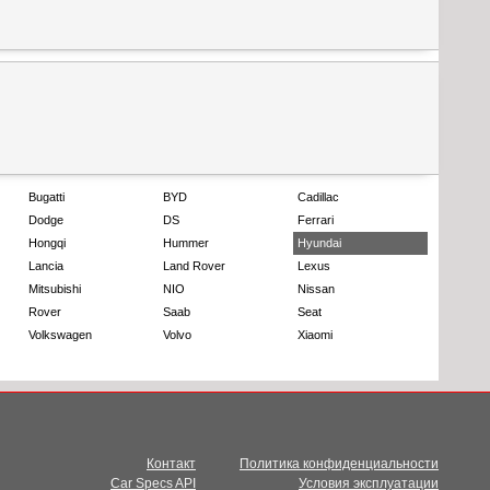
Bugatti
BYD
Cadillac
Dodge
DS
Ferrari
Hongqi
Hummer
Hyundai
Lancia
Land Rover
Lexus
Mitsubishi
NIO
Nissan
Rover
Saab
Seat
Volkswagen
Volvo
Xiaomi
Контакт
Политика конфиденциальности
Car Specs API
Условия эксплуатации