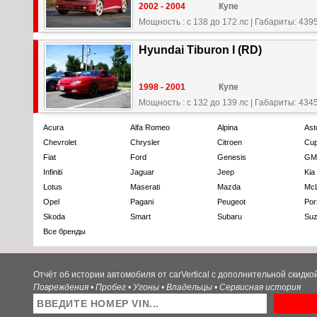
2002 - 2004
Купе
Мощность : с 138 до 172 лс
|
Габариты: 4395
Hyundai Tiburon I (RD)
1998 - 2001
Купе
Мощность : с 132 до 139 лс
|
Габариты: 4345
Acura
Alfa Romeo
Alpina
Ast
Chevrolet
Chrysler
Citroen
Cup
Fiat
Ford
Genesis
GM
Infiniti
Jaguar
Jeep
Kia
Lotus
Maserati
Mazda
Mc
Opel
Pagani
Peugeot
Por
Skoda
Smart
Subaru
Suz
Все бренды
Отчёт об истории автомобиля от carVertical с дополнительной скидк
Повреждения • Пробег • Угоны • Владельцы • Сервисная история