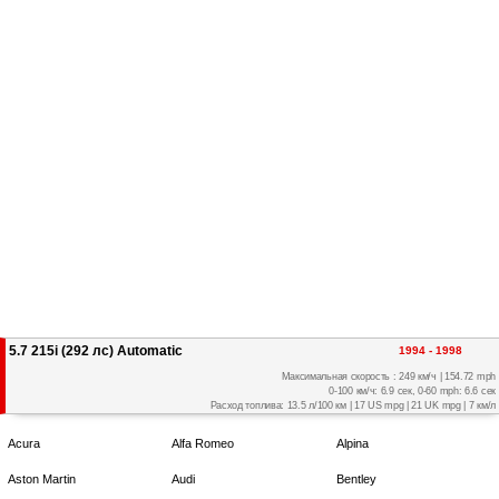
5.7 215i (292 лс) Automatic
1994 - 1998
Максимальная скорость : 249 км/ч | 154.72 mph
0-100 км/ч: 6.9 сек, 0-60 mph: 6.6 сек
Расход топлива: 13.5 л/100 км | 17 US mpg | 21 UK mpg | 7 км/л
Acura
Alfa Romeo
Alpina
Aston Martin
Audi
Bentley