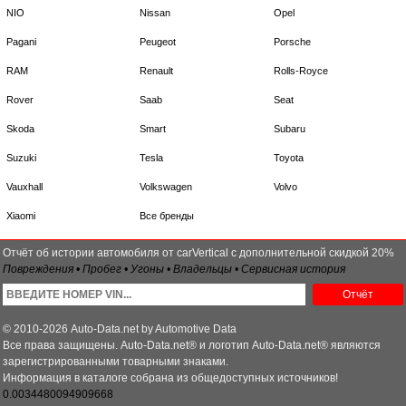
NIO
Nissan
Opel
Pagani
Peugeot
Porsche
RAM
Renault
Rolls-Royce
Rover
Saab
Seat
Skoda
Smart
Subaru
Suzuki
Tesla
Toyota
Vauxhall
Volkswagen
Volvo
Xiaomi
Все бренды
Отчёт об истории автомобиля от carVertical с дополнительной скидкой 20%
Повреждения • Пробег • Угоны • Владельцы • Сервисная история
Отчёт
© 2010-2026 Auto-Data.net by Automotive Data
Все права защищены. Auto-Data.net® и логотип Auto-Data.net® являются
зарегистрированными товарными знаками.
Информация в каталоге собрана из общедоступных источников!
0.0034480094909668