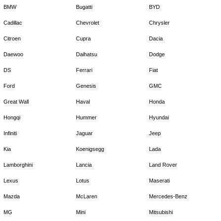
BMW
Bugatti
BYD
Cadillac
Chevrolet
Chrysler
Citroen
Cupra
Dacia
Daewoo
Daihatsu
Dodge
DS
Ferrari
Fiat
Ford
Genesis
GMC
Great Wall
Haval
Honda
Hongqi
Hummer
Hyundai
Infiniti
Jaguar
Jeep
Kia
Koenigsegg
Lada
Lamborghini
Lancia
Land Rover
Lexus
Lotus
Maserati
Mazda
McLaren
Mercedes-Benz
MG
Mini
Mitsubishi