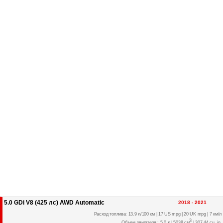
5.0 GDi V8 (425 лс) AWD Automatic
2018 - 2021
Расход топлива: 13.9 л/100 км | 17 US mpg | 20 UK mpg | 7 км/л
3
Объем двигателя : 5.0 л | 5038 см
| 307.44 cu. in.