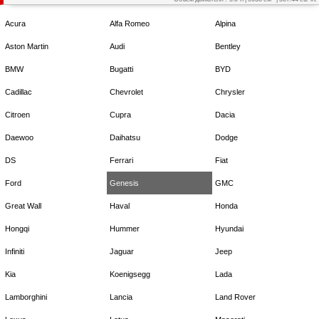
Acura
Alfa Romeo
Alpina
Aston Martin
Audi
Bentley
BMW
Bugatti
BYD
Cadillac
Chevrolet
Chrysler
Citroen
Cupra
Dacia
Daewoo
Daihatsu
Dodge
DS
Ferrari
Fiat
Ford
Genesis
GMC
Great Wall
Haval
Honda
Hongqi
Hummer
Hyundai
Infiniti
Jaguar
Jeep
Kia
Koenigsegg
Lada
Lamborghini
Lancia
Land Rover