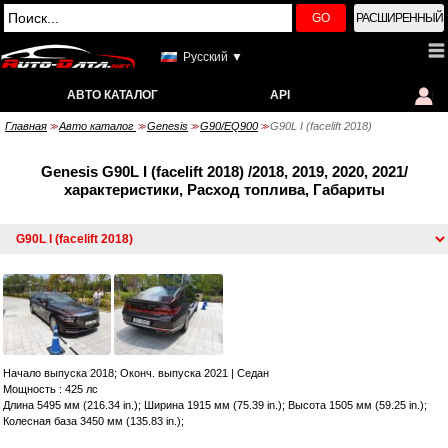
GO
РАСШИРЕННЫЙ
Русский ▼
АВТО КАТАЛОГ
API
Главная
Авто каталог
Genesis
G90/EQ900
G90L I (facelift 2018)
>>
>>
>>
>>
Genesis G90L I (facelift 2018) /2018, 2019, 2020, 2021/
характеристики, Расход топлива, Габариты
Начало выпуска 2018; Оконч. выпуска 2021
|
Седан
Мощность : 425 лс
Длина 5495 мм (216.34 in.); Ширина 1915 мм (75.39 in.); Высота 1505 мм (59.25 in.);
Колесная база 3450 мм (135.83 in.);