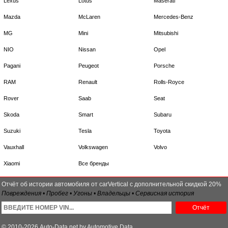
Lexus
Lotus
Maserati
Mazda
McLaren
Mercedes-Benz
MG
Mini
Mitsubishi
NIO
Nissan
Opel
Pagani
Peugeot
Porsche
RAM
Renault
Rolls-Royce
Rover
Saab
Seat
Skoda
Smart
Subaru
Suzuki
Tesla
Toyota
Vauxhall
Volkswagen
Volvo
Xiaomi
Все бренды
Отчёт об истории автомобиля от carVertical с дополнительной скидкой 20%
Повреждения • Пробег • Угоны • Владельцы • Сервисная история
Отчёт
© 2010-2026 Auto-Data.net by Automotive Data