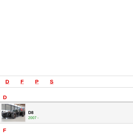
D
F
P
S
D
D8
2007 -
F