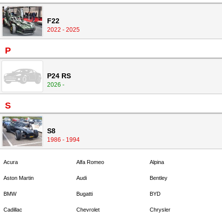
F22
2022 - 2025
P
P24 RS
2026 -
S
S8
1986 - 1994
Acura
Alfa Romeo
Alpina
Aston Martin
Audi
Bentley
BMW
Bugatti
BYD
Cadillac
Chevrolet
Chrysler