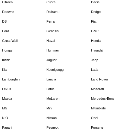
Citroen
Cupra
Dacia
Daewoo
Daihatsu
Dodge
DS
Ferrari
Fiat
Ford
Genesis
GMC
Great Wall
Haval
Honda
Hongqi
Hummer
Hyundai
Infiniti
Jaguar
Jeep
Kia
Koenigsegg
Lada
Lamborghini
Lancia
Land Rover
Lexus
Lotus
Maserati
Mazda
McLaren
Mercedes-Benz
MG
Mini
Mitsubishi
NIO
Nissan
Opel
Pagani
Peugeot
Porsche