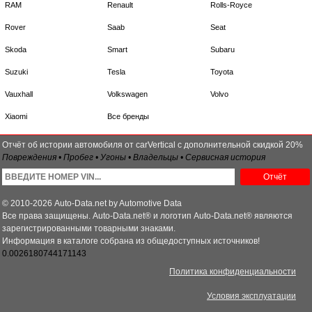
RAM
Renault
Rolls-Royce
Rover
Saab
Seat
Skoda
Smart
Subaru
Suzuki
Tesla
Toyota
Vauxhall
Volkswagen
Volvo
Xiaomi
Все бренды
Отчёт об истории автомобиля от carVertical с дополнительной скидкой 20%
Повреждения • Пробег • Угоны • Владельцы • Сервисная история
Отчёт
© 2010-2026 Auto-Data.net by Automotive Data
Все права защищены. Auto-Data.net® и логотип Auto-Data.net® являются
зарегистрированными товарными знаками.
Информация в каталоге собрана из общедоступных источников!
0.0026180744171143
Политика конфиденциальности
Условия эксплуатации