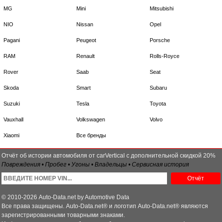
MG
Mini
Mitsubishi
NIO
Nissan
Opel
Pagani
Peugeot
Porsche
RAM
Renault
Rolls-Royce
Rover
Saab
Seat
Skoda
Smart
Subaru
Suzuki
Tesla
Toyota
Vauxhall
Volkswagen
Volvo
Xiaomi
Все бренды
Отчёт об истории автомобиля от carVertical с дополнительной скидкой 20%
Повреждения • Пробег • Угоны • Владельцы • Сервисная история
Отчёт
© 2010-2026 Auto-Data.net by Automotive Data
Все права защищены. Auto-Data.net® и логотип Auto-Data.net® являются
зарегистрированными товарными знаками.