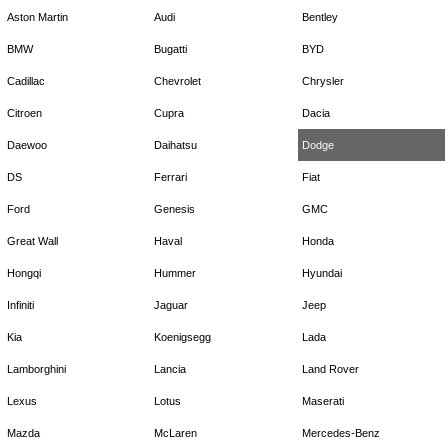
Aston Martin
Audi
Bentley
BMW
Bugatti
BYD
Cadillac
Chevrolet
Chrysler
Citroen
Cupra
Dacia
Daewoo
Daihatsu
Dodge
DS
Ferrari
Fiat
Ford
Genesis
GMC
Great Wall
Haval
Honda
Hongqi
Hummer
Hyundai
Infiniti
Jaguar
Jeep
Kia
Koenigsegg
Lada
Lamborghini
Lancia
Land Rover
Lexus
Lotus
Maserati
Mazda
McLaren
Mercedes-Benz