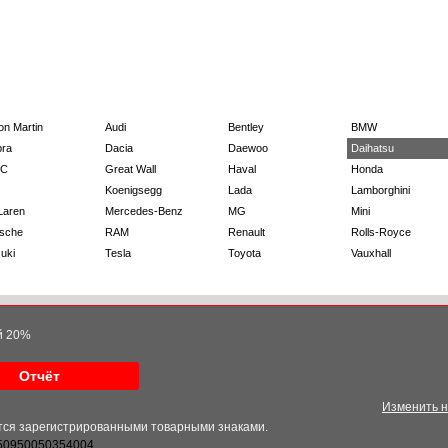
on Martin
Audi
Bentley
BMW
ra
Dacia
Daewoo
Daihatsu
C
Great Wall
Haval
Honda
Koenigsegg
Lada
Lamborghini
Laren
Mercedes-Benz
MG
Mini
sche
RAM
Renault
Rolls-Royce
uki
Tesla
Toyota
Vauxhall
ой 20%
Отчёт
Изменить 
ются зарегистрированными товарными знаками.
50950050354004