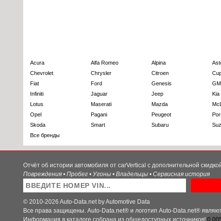
Acura
Alfa Romeo
Alpina
Ast
Chevrolet
Chrysler
Citroen
Cup
Fiat
Ford
Genesis
GM
Infiniti
Jaguar
Jeep
Kia
Lotus
Maserati
Mazda
Mc
Opel
Pagani
Peugeot
Por
Skoda
Smart
Subaru
Suz
Все бренды
Отчёт об истории автомобиля от carVertical с дополнительной скидк
Повреждения • Пробег • Угоны • Владельцы • Сервисная история
© 2010-2026 Auto-Data.net by Automotive Data
Все права защищены. Auto-Data.net® и логотип Auto-Data.net® явля
Информация в каталоге собрана из общедоступных источников!
0.00