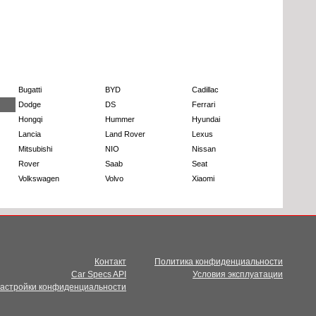
Bugatti
BYD
Cadillac
Dodge
DS
Ferrari
Hongqi
Hummer
Hyundai
Lancia
Land Rover
Lexus
Mitsubishi
NIO
Nissan
Rover
Saab
Seat
Volkswagen
Volvo
Xiaomi
Контакт
Политика конфиденциальности
Car Specs API
Условия эксплуатации
настройки конфиденциальности