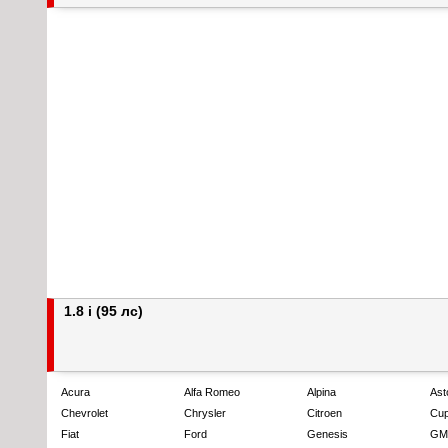
1.8 i (95 лс)
Acura
Alfa Romeo
Alpina
Ast
Chevrolet
Chrysler
Citroen
Cup
Fiat
Ford
Genesis
GM