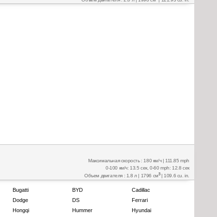
Максимальная скорость : 180 км/ч | 111.85 mph
0-100 км/ч: 13.5 сек, 0-60 mph: 12.8 сек
3
Объем двигателя : 1.8 л | 1796 см
| 109.6 cu. in.
Bugatti
BYD
Cadillac
Dodge
DS
Ferrari
Hongqi
Hummer
Hyundai