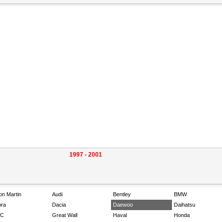
1997 - 2001
on Martin
Audi
Bentley
BMW
ra
Dacia
Daewoo
Daihatsu
C
Great Wall
Haval
Honda