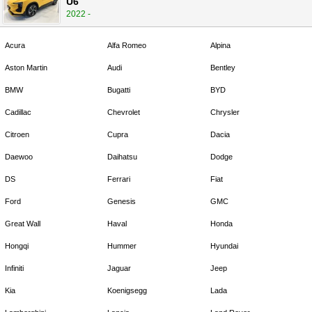
U6
2022 -
Acura
Alfa Romeo
Alpina
Aston Martin
Audi
Bentley
BMW
Bugatti
BYD
Cadillac
Chevrolet
Chrysler
Citroen
Cupra
Dacia
Daewoo
Daihatsu
Dodge
DS
Ferrari
Fiat
Ford
Genesis
GMC
Great Wall
Haval
Honda
Hongqi
Hummer
Hyundai
Infiniti
Jaguar
Jeep
Kia
Koenigsegg
Lada