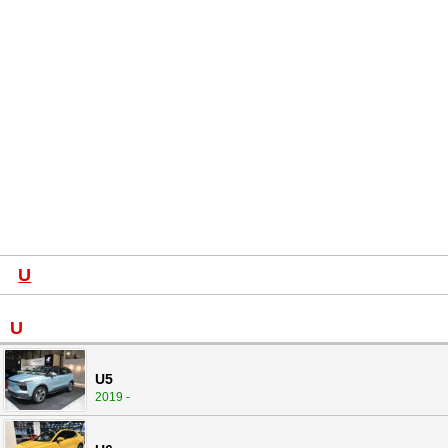
U
U
U5
2019 -