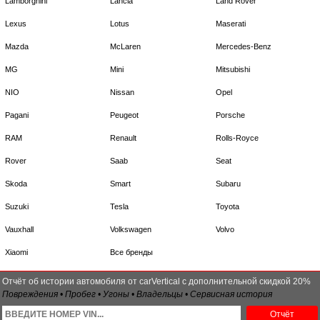
Lamborghini
Lancia
Land Rover
Lexus
Lotus
Maserati
Mazda
McLaren
Mercedes-Benz
MG
Mini
Mitsubishi
NIO
Nissan
Opel
Pagani
Peugeot
Porsche
RAM
Renault
Rolls-Royce
Rover
Saab
Seat
Skoda
Smart
Subaru
Suzuki
Tesla
Toyota
Vauxhall
Volkswagen
Volvo
Xiaomi
Все бренды
Отчёт об истории автомобиля от carVertical с дополнительной скидкой 20%
Повреждения • Пробег • Угоны • Владельцы • Сервисная история
Отчёт