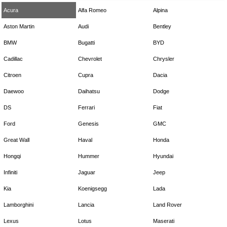
Acura
Alfa Romeo
Alpina
Aston Martin
Audi
Bentley
BMW
Bugatti
BYD
Cadillac
Chevrolet
Chrysler
Citroen
Cupra
Dacia
Daewoo
Daihatsu
Dodge
DS
Ferrari
Fiat
Ford
Genesis
GMC
Great Wall
Haval
Honda
Hongqi
Hummer
Hyundai
Infiniti
Jaguar
Jeep
Kia
Koenigsegg
Lada
Lamborghini
Lancia
Land Rover
Lexus
Lotus
Maserati