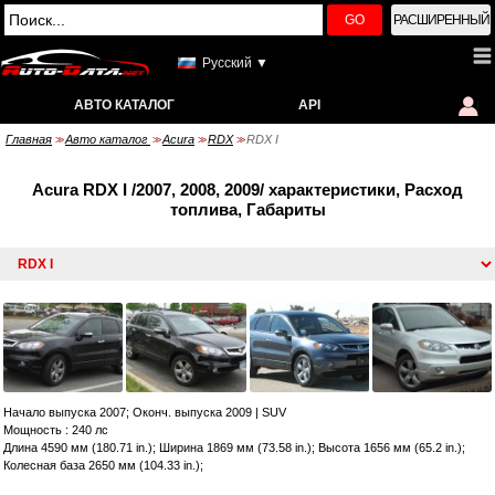
GO
РАСШИРЕННЫЙ
Русский ▼
АВТО КАТАЛОГ
API
Главная
Авто каталог
Acura
RDX
RDX I
>>
>>
>>
>>
Acura RDX I /2007, 2008, 2009/ характеристики, Расход
топлива, Габариты
Начало выпуска 2007; Оконч. выпуска 2009
|
SUV
Мощность : 240 лс
Длина 4590 мм (180.71 in.); Ширина 1869 мм (73.58 in.); Высота 1656 мм (65.2 in.);
Колесная база 2650 мм (104.33 in.);