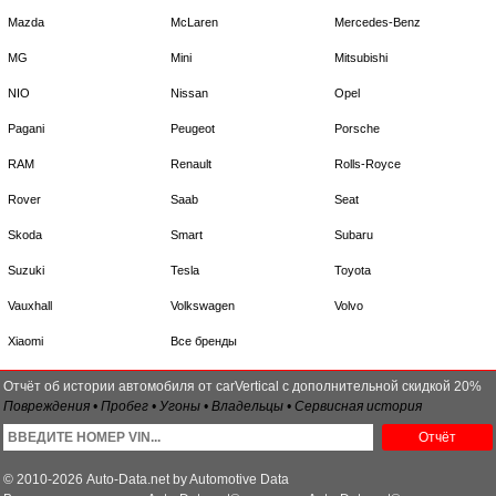
Mazda
McLaren
Mercedes-Benz
MG
Mini
Mitsubishi
NIO
Nissan
Opel
Pagani
Peugeot
Porsche
RAM
Renault
Rolls-Royce
Rover
Saab
Seat
Skoda
Smart
Subaru
Suzuki
Tesla
Toyota
Vauxhall
Volkswagen
Volvo
Xiaomi
Все бренды
Отчёт об истории автомобиля от carVertical с дополнительной скидкой 20%
Повреждения • Пробег • Угоны • Владельцы • Сервисная история
Отчёт
© 2010-2026 Auto-Data.net by Automotive Data