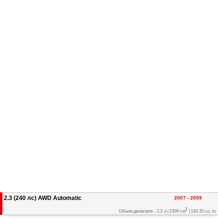
2.3 (240 лс) AWD Automatic
2007 - 2009
3
Объем двигателя : 2.3 л | 2300 см
| 140.35 cu. in.