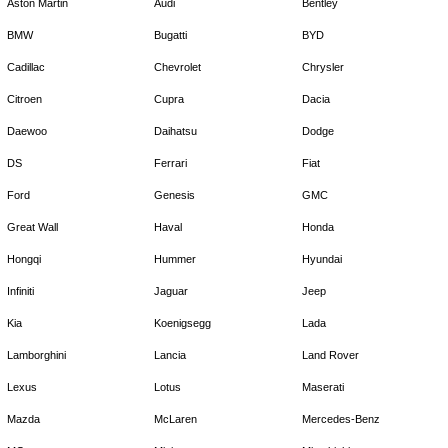
Aston Martin
Audi
Bentley
BMW
Bugatti
BYD
Cadillac
Chevrolet
Chrysler
Citroen
Cupra
Dacia
Daewoo
Daihatsu
Dodge
DS
Ferrari
Fiat
Ford
Genesis
GMC
Great Wall
Haval
Honda
Hongqi
Hummer
Hyundai
Infiniti
Jaguar
Jeep
Kia
Koenigsegg
Lada
Lamborghini
Lancia
Land Rover
Lexus
Lotus
Maserati
Mazda
McLaren
Mercedes-Benz