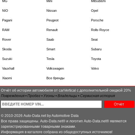
MG
Mini
Mitsubishi
NIO
Nissan
Opel
Pagani
Peugeot
Porsche
RAM
Renault
Rolls-Royce
Rover
Saab
Seat
Skoda
Smart
Subaru
Suzuki
Tesla
Toyota
Vauxhall
Volkswagen
Volvo
Xiaomi
Все бренды
Отчёт об истории автомобиля от carVertical с дополнительной скидкой 20%
Повреждения • Пробег • Угоны • Владельцы • Сервисная история
Отчёт
© 2010-2026 Auto-Data.net by Automotive Data
Все права защищены. Auto-Data.net® и логотип Auto-Data.net® являются
зарегистрированными товарными знаками.
Информация в каталоге собрана из общедоступных источников!