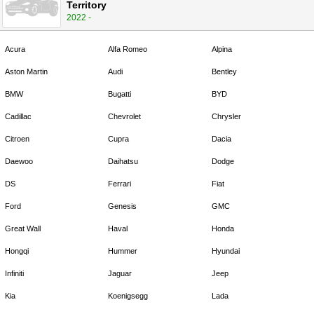
Territory
2022 -
Acura
Alfa Romeo
Alpina
Aston Martin
Audi
Bentley
BMW
Bugatti
BYD
Cadillac
Chevrolet
Chrysler
Citroen
Cupra
Dacia
Daewoo
Daihatsu
Dodge
DS
Ferrari
Fiat
Ford
Genesis
GMC
Great Wall
Haval
Honda
Hongqi
Hummer
Hyundai
Infiniti
Jaguar
Jeep
Kia
Koenigsegg
Lada