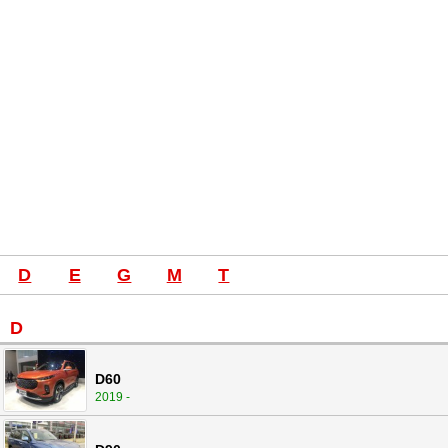
D
E
G
M
T
D
D60
2019 -