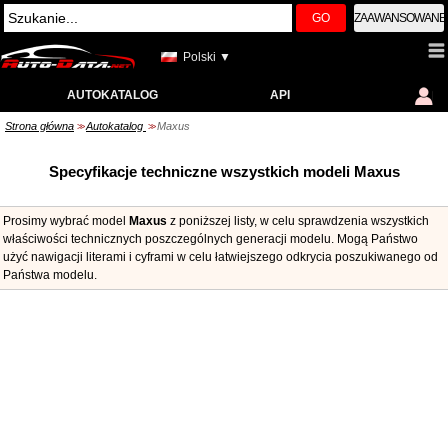
GO
ZAAWANSOWANE
Polski ▼
AUTOKATALOG
API
Strona główna
Autokatalog
Maxus
>>
>>
Specyfikacje techniczne wszystkich modeli Maxus
Prosimy wybrać model
Maxus
z poniższej listy, w celu sprawdzenia wszystkich
właściwości technicznych poszczególnych generacji modelu. Mogą Państwo
użyć nawigacji literami i cyframi w celu łatwiejszego odkrycia poszukiwanego od
Państwa modelu.