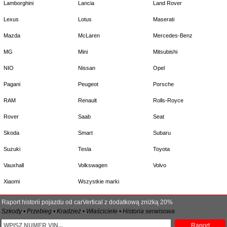
Lamborghini
Lancia
Land Rover
Lexus
Lotus
Maserati
Mazda
McLaren
Mercedes-Benz
MG
Mini
Mitsubishi
NIO
Nissan
Opel
Pagani
Peugeot
Porsche
RAM
Renault
Rolls-Royce
Rover
Saab
Seat
Skoda
Smart
Subaru
Suzuki
Tesla
Toyota
Vauxhall
Volkswagen
Volvo
Xiaomi
Wszystkie marki
Raport historii pojazdu od carVertical z dodatkową zniżką 20%
Szkody • Przebieg • Kradzież • Właściciele • Historia serwisowa
Raport