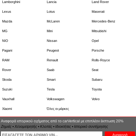
Lamborghini
Lancia
Land Rover
Lexus
Lotus
Maserati
Mazda
McLaren
Mercedes-Benz
MG
Mini
Mitsubishi
NIO
Nissan
Opel
Pagani
Peugeot
Porsche
RAM
Renault
Rolls-Royce
Rover
Saab
Seat
Skoda
Smart
Subaru
Suzuki
Tesla
Toyota
Vauxhall
Volkswagen
Volvo
Xiaomi
Όλες οι μάρκες
Αναφορά ιστορικού οχήματος από το carVertical με επιπλέον έκπτωση 20%
Ζημιές • Χιλιομετρητής • Κλοπές • Ιδιοκτήτες • Ιστορικό συντήρησης
Αναφορά