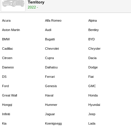
Territory
2022 -
Acura
Alfa Romeo
Alpina
Aston Martin
Audi
Bentley
BMW
Bugatti
BYD
Cadillac
Chevrolet
Chrysler
Citroen
Cupra
Dacia
Daewoo
Daihatsu
Dodge
DS
Ferrari
Fiat
Ford
Genesis
GMC
Great Wall
Haval
Honda
Hongqi
Hummer
Hyundai
Infiniti
Jaguar
Jeep
Kia
Koenigsegg
Lada