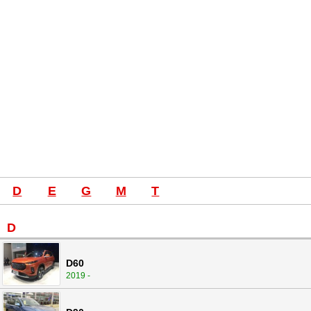
D
E
G
M
T
D
D60
2019 -