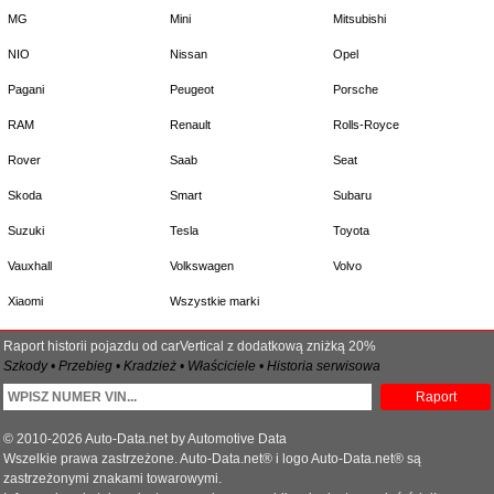
MG
Mini
Mitsubishi
NIO
Nissan
Opel
Pagani
Peugeot
Porsche
RAM
Renault
Rolls-Royce
Rover
Saab
Seat
Skoda
Smart
Subaru
Suzuki
Tesla
Toyota
Vauxhall
Volkswagen
Volvo
Xiaomi
Wszystkie marki
Raport historii pojazdu od carVertical z dodatkową zniżką 20%
Szkody • Przebieg • Kradzież • Właściciele • Historia serwisowa
Raport
© 2010-2026 Auto-Data.net by Automotive Data
Wszelkie prawa zastrzeżone. Auto-Data.net® i logo Auto-Data.net® są
zastrzeżonymi znakami towarowymi.