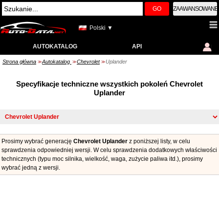
GO
ZAAWANSOWANE
Polski ▼
AUTOKATALOG
API
Strona główna
Autokatalog
Chevrolet
Uplander
>>
>>
>>
Specyfikacje techniczne wszystkich pokoleń Chevrolet
Uplander
Prosimy wybrać generację
Chevrolet Uplander
z poniższej listy, w celu
sprawdzenia odpowiedniej wersji. W celu sprawdzenia dodatkowych właściwości
technicznych (typu moc silnika, wielkość, waga, zużycie paliwa itd.), prosimy
wybrać jedną z wersji.