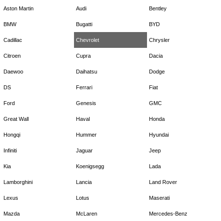
Aston Martin
Audi
Bentley
BMW
Bugatti
BYD
Cadillac
Chevrolet
Chrysler
Citroen
Cupra
Dacia
Daewoo
Daihatsu
Dodge
DS
Ferrari
Fiat
Ford
Genesis
GMC
Great Wall
Haval
Honda
Hongqi
Hummer
Hyundai
Infiniti
Jaguar
Jeep
Kia
Koenigsegg
Lada
Lamborghini
Lancia
Land Rover
Lexus
Lotus
Maserati
Mazda
McLaren
Mercedes-Benz