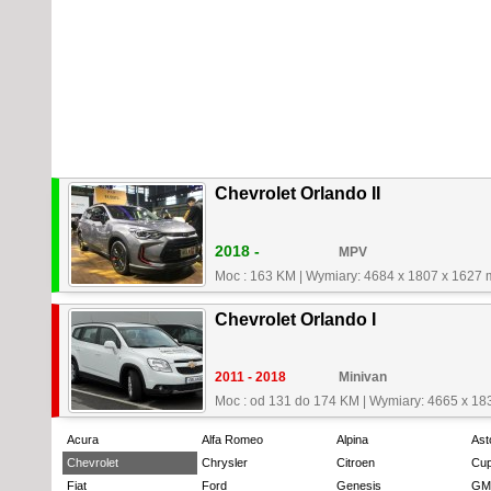
Chevrolet Orlando II
2018 -
MPV
Moc : 163 KM
|
Wymiary: 4684 x 1807 x 1627
Chevrolet Orlando I
2011 - 2018
Minivan
Moc : od 131 do 174 KM
|
Wymiary: 4665 x 18
Acura
Alfa Romeo
Alpina
Ast
Chevrolet
Chrysler
Citroen
Cup
Fiat
Ford
Genesis
GM