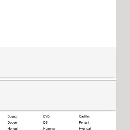
Bugatti
BYD
Cadillac
Dodge
DS
Ferrari
Hongqi
Hummer
Hyundai