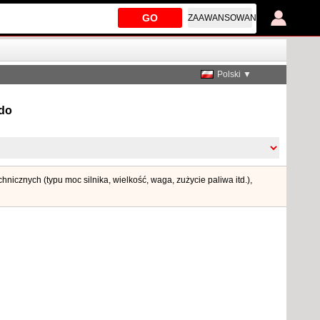
GO
ZAAWANSOWANE
Polski ▼
ndo
nicznych (typu moc silnika, wielkość, waga, zużycie paliwa itd.),