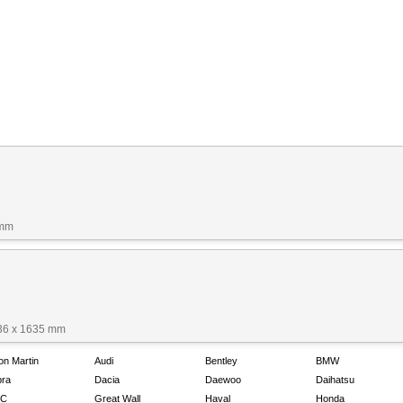
 mm
36 x 1635 mm
on Martin
Audi
Bentley
BMW
ra
Dacia
Daewoo
Daihatsu
C
Great Wall
Haval
Honda