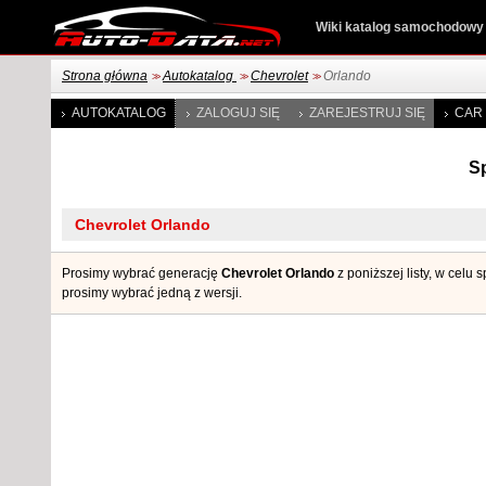
Wiki katalog samochodowy
Strona główna
Autokatalog
Chevrolet
Orlando
>>
>>
>>
AUTOKATALOG
ZALOGUJ SIĘ
ZAREJESTRUJ SIĘ
CAR 
Sp
Prosimy wybrać generację
Chevrolet Orlando
z poniższej listy, w celu
prosimy wybrać jedną z wersji.