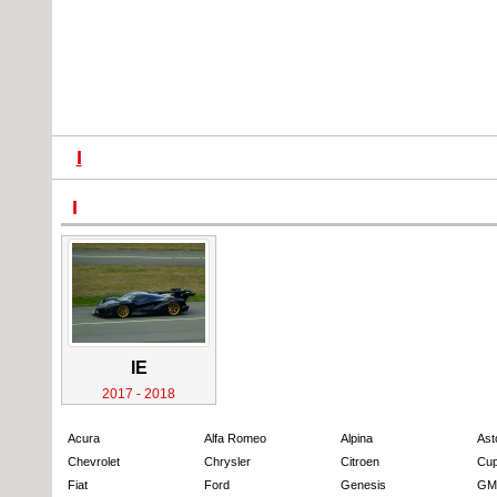
I
I
IE
2017 - 2018
Acura
Alfa Romeo
Alpina
Ast
Chevrolet
Chrysler
Citroen
Cup
Fiat
Ford
Genesis
GM