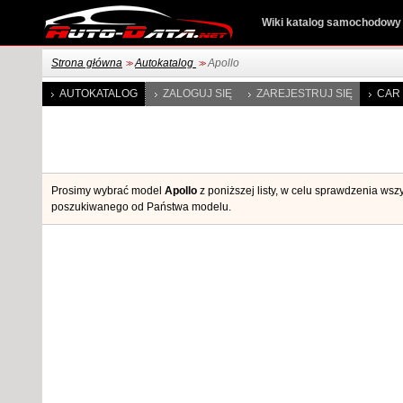
Wiki katalog samochodowy
Strona główna
Autokatalog
Apollo
>>
>>
AUTOKATALOG
ZALOGUJ SIĘ
ZAREJESTRUJ SIĘ
CAR 
Prosimy wybrać model
Apollo
z poniższej listy, w celu sprawdzenia wsz
poszukiwanego od Państwa modelu.