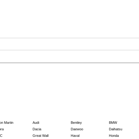
on Martin
Audi
Bentley
BMW
ra
Dacia
Daewoo
Daihatsu
C
Great Wall
Haval
Honda