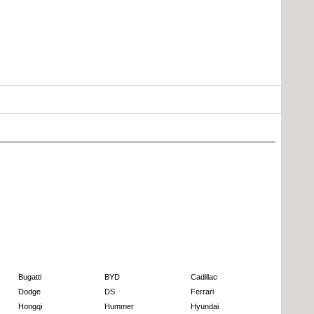
Bugatti
BYD
Cadillac
Dodge
DS
Ferrari
Hongqi
Hummer
Hyundai