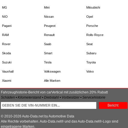
MG
Mini
Mitsubishi
NIO
Nissan
Opel
Pagani
Peugeot
Porsche
RAM
Renault
Rolls-Royce
Rover
Saab
Seat
Skoda
Smart
Subaru
Suzuki
Tesla
Toyota
Vauxhall
Volkswagen
Volvo
Xiaomi
Alle Marken
Fahrzeughistorie-Bericht von carVertical mit zusätzlichen 20% Rabatt
Schäden • Kilometerstand • Diebstahl • Vorbesitzer • Servicehistorie
Bericht
© 2010-2026 Auto-Data.net by Automotive Data
Alle Rechte vorbehalten. Auto-Data.net® und das Auto-Data.net®-Logo sind
eingetragene Marken.