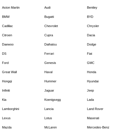
Aston Martin
Audi
Bentley
BMW
Bugatti
BYD
Cadillac
Chevrolet
Chrysler
Citroen
Cupra
Dacia
Daewoo
Daihatsu
Dodge
DS
Ferrari
Fiat
Ford
Genesis
GMC
Great Wall
Haval
Honda
Hongqi
Hummer
Hyundai
Infiniti
Jaguar
Jeep
Kia
Koenigsegg
Lada
Lamborghini
Lancia
Land Rover
Lexus
Lotus
Maserati
Mazda
McLaren
Mercedes-Benz