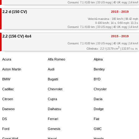
Consumi: 7.1 l/100 km | 33 US mpg | 40 UK mpg | 14 km/l
2.2 d (150 CV)
2015 - 2019
Velocità massima : 160 km/h | 99.42 mph
0-100 km/h: 14 s, 0-60 mph: 13.3 s
Consumi: 7.1 l/100 km | 33 US mpg | 40 UK mpg | 14 km/l
2.2 (156 CV) 4x4
2015 - 2019
Consumi: 7.1 l/100 km | 33 US mpg | 40 UK mpg | 14 km/l
3
Cilindrata : 2.2 l | 2179 cm
| 132.97 cu. in.
Acura
Alfa Romeo
Alpina
Aston Martin
Audi
Bentley
BMW
Bugatti
BYD
Cadillac
Chevrolet
Chrysler
Citroen
Cupra
Dacia
Daewoo
Daihatsu
Dodge
DS
Ferrari
Fiat
Ford
Genesis
GMC
Great Wall
Haval
Honda