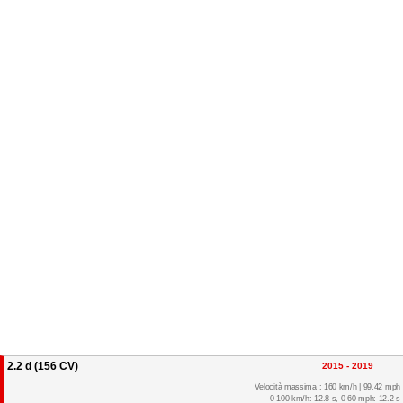
2.2 d (156 CV)
2015 - 2019
Velocità massima : 160 km/h | 99.42 mph
0-100 km/h: 12.8 s, 0-60 mph: 12.2 s