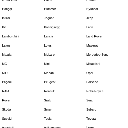
Hongqi
Hummer
Hyundai
Infiniti
Jaguar
Jeep
Kia
Koenigsegg
Lada
Lamborghini
Lancia
Land Rover
Lexus
Lotus
Maserati
Mazda
McLaren
Mercedes-Benz
MG
Mini
Mitsubishi
NIO
Nissan
Opel
Pagani
Peugeot
Porsche
RAM
Renault
Rolls-Royce
Rover
Saab
Seat
Skoda
Smart
Subaru
Suzuki
Tesla
Toyota
Vauxhall
Volkswagen
Volvo