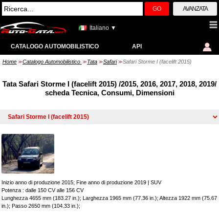
GO
AVANZATA
Italiano ▼
CATALOGO AUTOMOBILISTICO
API
Home
Catalogo Automobilistico
Tata
Safari
Safari Storme I (facelift 2015)
>>
>>
>>
>>
Tata Safari Storme I (facelift 2015) /2015, 2016, 2017, 2018, 2019/
scheda Tecnica, Consumi, Dimensioni
Inizio anno di produzione 2015; Fine anno di produzione 2019
|
SUV
Potenza : dalle 150 CV alle 156 CV
Lunghezza 4655 mm (183.27 in.); Larghezza 1965 mm (77.36 in.); Altezza 1922 mm (75.67
in.); Passo 2650 mm (104.33 in.);