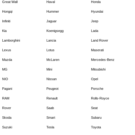
Great Wall
Haval
Honda
Hongqi
Hummer
Hyundai
Infiniti
Jaguar
Jeep
Kia
Koenigsegg
Lada
Lamborghini
Lancia
Land Rover
Lexus
Lotus
Maserati
Mazda
McLaren
Mercedes-Benz
MG
Mini
Mitsubishi
NIO
Nissan
Opel
Pagani
Peugeot
Porsche
RAM
Renault
Rolls-Royce
Rover
Saab
Seat
Skoda
Smart
Subaru
Suzuki
Tesla
Toyota