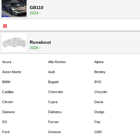
GB110
2024 -
R
Runabout
2026 -
Acura
Alfa Romeo
Alpina
Aston Martin
Audi
Bentley
BMW
Bugatti
BYD
Cadillac
Chevrolet
Chrysler
Citroen
Cupra
Dacia
Daewoo
Daihatsu
Dodge
DS
Ferrari
Fiat
Ford
Genesis
GMC