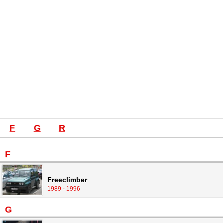
F
G
R
F
Freeclimber
1989 - 1996
G