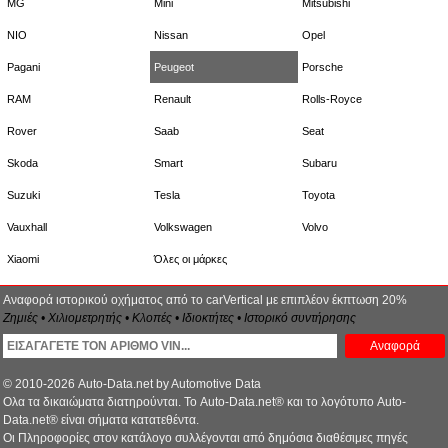
MG
Mini
Mitsubishi
NIO
Nissan
Opel
Pagani
Peugeot
Porsche
RAM
Renault
Rolls-Royce
Rover
Saab
Seat
Skoda
Smart
Subaru
Suzuki
Tesla
Toyota
Vauxhall
Volkswagen
Volvo
Xiaomi
Όλες οι μάρκες
Αναφορά ιστορικού οχήματος από το carVertical με επιπλέον έκπτωση 20%
Ζημιές • Χιλιομετρητής • Κλοπές • Ιδιοκτήτες • Ιστορικό συντήρησης
Αναφορά
© 2010-2026 Auto-Data.net by Automotive Data
Ολα τα δικαιώματα διατηρούνται. Το Auto-Data.net® και το λογότυπο Auto-
Data.net® είναι σήματα κατατεθέντα.
Οι Πληροφορίες στον κατάλογο συλλέγονται από δημόσια διαθέσιμες πηγές