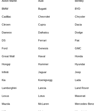
Aston Martin
Audi
Bentley
BMW
Bugatti
BYD
Cadillac
Chevrolet
Chrysler
Citroen
Cupra
Dacia
Daewoo
Daihatsu
Dodge
DS
Ferrari
Fiat
Ford
Genesis
GMC
Great Wall
Haval
Honda
Hongqi
Hummer
Hyundai
Infiniti
Jaguar
Jeep
Kia
Koenigsegg
Lada
Lamborghini
Lancia
Land Rover
Lexus
Lotus
Maserati
Mazda
McLaren
Mercedes-Benz