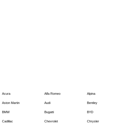
Acura
Alfa Romeo
Alpina
Aston Martin
Audi
Bentley
BMW
Bugatti
BYD
Cadillac
Chevrolet
Chrysler