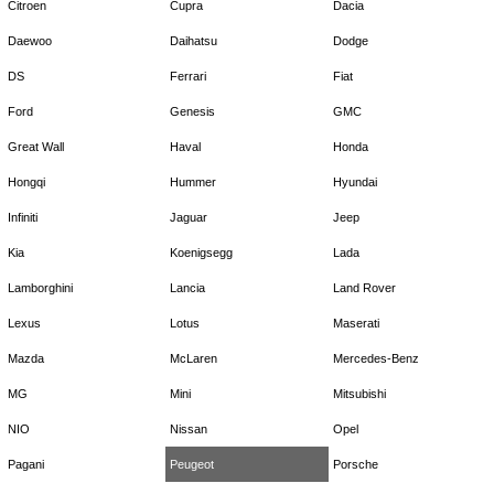
Citroen
Cupra
Dacia
Daewoo
Daihatsu
Dodge
DS
Ferrari
Fiat
Ford
Genesis
GMC
Great Wall
Haval
Honda
Hongqi
Hummer
Hyundai
Infiniti
Jaguar
Jeep
Kia
Koenigsegg
Lada
Lamborghini
Lancia
Land Rover
Lexus
Lotus
Maserati
Mazda
McLaren
Mercedes-Benz
MG
Mini
Mitsubishi
NIO
Nissan
Opel
Pagani
Peugeot
Porsche