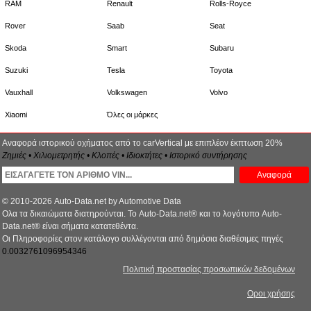
RAM
Renault
Rolls-Royce
Rover
Saab
Seat
Skoda
Smart
Subaru
Suzuki
Tesla
Toyota
Vauxhall
Volkswagen
Volvo
Xiaomi
Όλες οι μάρκες
Αναφορά ιστορικού οχήματος από το carVertical με επιπλέον έκπτωση 20%
Ζημιές • Χιλιομετρητής • Κλοπές • Ιδιοκτήτες • Ιστορικό συντήρησης
Αναφορά
© 2010-2026 Auto-Data.net by Automotive Data
Ολα τα δικαιώματα διατηρούνται. Το Auto-Data.net® και το λογότυπο Auto-
Data.net® είναι σήματα κατατεθέντα.
Οι Πληροφορίες στον κατάλογο συλλέγονται από δημόσια διαθέσιμες πηγές
0.0032761096954346
Πολιτική προστασίας προσωπικών δεδομένων
Οροι χρήσης