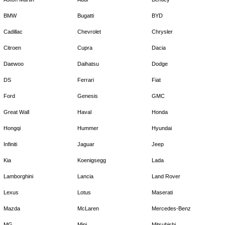
BMW
Bugatti
BYD
Cadillac
Chevrolet
Chrysler
Citroen
Cupra
Dacia
Daewoo
Daihatsu
Dodge
DS
Ferrari
Fiat
Ford
Genesis
GMC
Great Wall
Haval
Honda
Hongqi
Hummer
Hyundai
Infiniti
Jaguar
Jeep
Kia
Koenigsegg
Lada
Lamborghini
Lancia
Land Rover
Lexus
Lotus
Maserati
Mazda
McLaren
Mercedes-Benz
MG
Mini
Mitsubishi