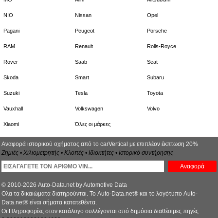
NIO
Nissan
Opel
Pagani
Peugeot
Porsche
RAM
Renault
Rolls-Royce
Rover
Saab
Seat
Skoda
Smart
Subaru
Suzuki
Tesla
Toyota
Vauxhall
Volkswagen
Volvo
Xiaomi
Όλες οι μάρκες
Αναφορά ιστορικού οχήματος από το carVertical με επιπλέον έκπτωση 20%
Ζημιές • Χιλιομετρητής • Κλοπές • Ιδιοκτήτες • Ιστορικό συντήρησης
Αναφορά
© 2010-2026 Auto-Data.net by Automotive Data
Ολα τα δικαιώματα διατηρούνται. Το Auto-Data.net® και το λογότυπο Auto-
Data.net® είναι σήματα κατατεθέντα.
Οι Πληροφορίες στον κατάλογο συλλέγονται από δημόσια διαθέσιμες πηγές