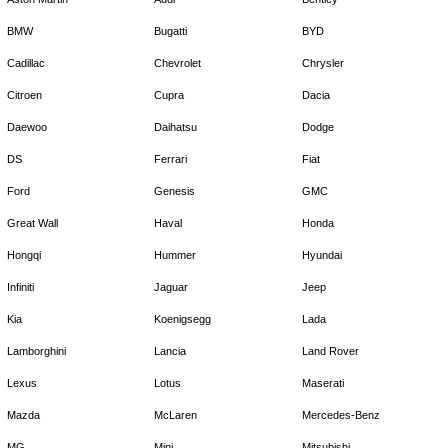
BMW
Bugatti
BYD
Cadillac
Chevrolet
Chrysler
Citroen
Cupra
Dacia
Daewoo
Daihatsu
Dodge
DS
Ferrari
Fiat
Ford
Genesis
GMC
Great Wall
Haval
Honda
Hongqi
Hummer
Hyundai
Infiniti
Jaguar
Jeep
Kia
Koenigsegg
Lada
Lamborghini
Lancia
Land Rover
Lexus
Lotus
Maserati
Mazda
McLaren
Mercedes-Benz
MG
Mini
Mitsubishi