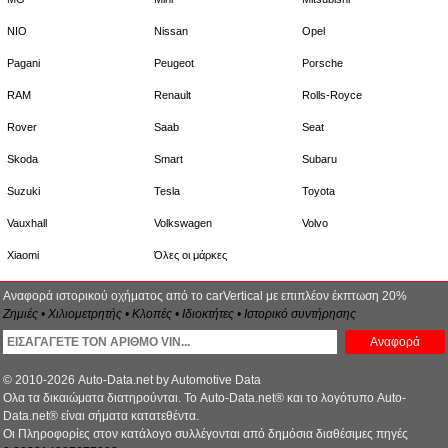
NIO
Nissan
Opel
Pagani
Peugeot
Porsche
RAM
Renault
Rolls-Royce
Rover
Saab
Seat
Skoda
Smart
Subaru
Suzuki
Tesla
Toyota
Vauxhall
Volkswagen
Volvo
Xiaomi
Όλες οι μάρκες
Αναφορά ιστορικού οχήματος από το carVertical με επιπλέον έκπτωση 20%
Ζημιές • Χιλιομετρητής • Κλοπές • Ιδιοκτήτες • Ιστορικό συντήρησης
Αναφορά
© 2010-2026 Auto-Data.net by Automotive Data
Ολα τα δικαιώματα διατηρούνται. Το Auto-Data.net® και το λογότυπο Auto-
Data.net® είναι σήματα κατατεθέντα.
Οι Πληροφορίες στον κατάλογο συλλέγονται από δημόσια διαθέσιμες πηγές