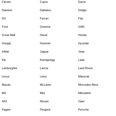
Citroen
Cupra
Dacia
Daewoo
Daihatsu
Dodge
DS
Ferrari
Fiat
Ford
Genesis
GMC
Great Wall
Haval
Honda
Hongqi
Hummer
Hyundai
Infiniti
Jaguar
Jeep
Kia
Koenigsegg
Lada
Lamborghini
Lancia
Land Rover
Lexus
Lotus
Maserati
Mazda
McLaren
Mercedes-Benz
MG
Mini
Mitsubishi
NIO
Nissan
Opel
Pagani
Peugeot
Porsche