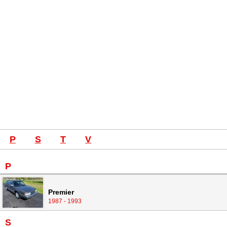
P
S
T
V
P
Premier
1987 - 1993
S