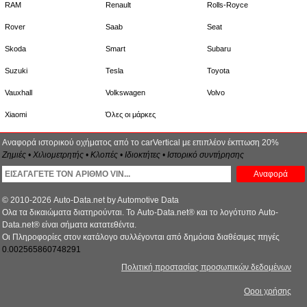
RAM
Renault
Rolls-Royce
Rover
Saab
Seat
Skoda
Smart
Subaru
Suzuki
Tesla
Toyota
Vauxhall
Volkswagen
Volvo
Xiaomi
Όλες οι μάρκες
Αναφορά ιστορικού οχήματος από το carVertical με επιπλέον έκπτωση 20%
Ζημιές • Χιλιομετρητής • Κλοπές • Ιδιοκτήτες • Ιστορικό συντήρησης
Αναφορά
© 2010-2026 Auto-Data.net by Automotive Data
Ολα τα δικαιώματα διατηρούνται. Το Auto-Data.net® και το λογότυπο Auto-
Data.net® είναι σήματα κατατεθέντα.
Οι Πληροφορίες στον κατάλογο συλλέγονται από δημόσια διαθέσιμες πηγές
0.002565860748291
Πολιτική προστασίας προσωπικών δεδομένων
Οροι χρήσης