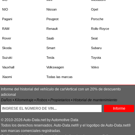
NIO
Nissan
Opel
Pagani
Peugeot
Porsche
RAM
Renault
Rolls-Royce
Rover
Saab
Seat
Skoda
Smart
Subaru
Suzuki
Tesla
Toyota
Vauxhall
Volkswagen
Volvo
Xiaomi
Todas las marcas
Informe del historial del vehículo de carVertical con un 20% de descuento
adicional
Daños • Kilometraje • Robos • Propietarios • Historial de mantenimiento
Informe
© 2010-2026 Auto-Data.net by Automotive Data
Todos los derechos reservados. Auto-Data.net® y el logotipo de Auto-Data.net®
son marcas comerciales registradas.