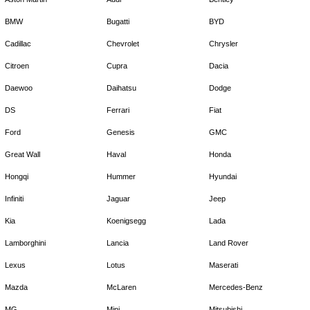
BMW
Bugatti
BYD
Cadillac
Chevrolet
Chrysler
Citroen
Cupra
Dacia
Daewoo
Daihatsu
Dodge
DS
Ferrari
Fiat
Ford
Genesis
GMC
Great Wall
Haval
Honda
Hongqi
Hummer
Hyundai
Infiniti
Jaguar
Jeep
Kia
Koenigsegg
Lada
Lamborghini
Lancia
Land Rover
Lexus
Lotus
Maserati
Mazda
McLaren
Mercedes-Benz
MG
Mini
Mitsubishi