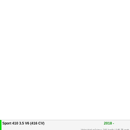
Sport 410 3.5 V6 (416 CV)
2018 -
Velocidad máxima: 241 km/h | 149.75 mph