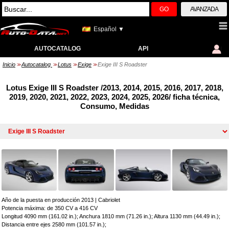
GO
AVANZADA
Español ▼
AUTOCATALOG
API
Inicio
Autocatalog
Lotus
Exige
Exige III S Roadster
>>
>>
>>
>>
Lotus Exige III S Roadster /2013, 2014, 2015, 2016, 2017, 2018,
2019, 2020, 2021, 2022, 2023, 2024, 2025, 2026/ ficha técnica,
Consumo, Medidas
Año de la puesta en producción 2013
|
Cabriolet
Potencia máxima: de 350 CV a 416 CV
Longitud 4090 mm (161.02 in.); Anchura 1810 mm (71.26 in.); Altura 1130 mm (44.49 in.);
Distancia entre ejes 2580 mm (101.57 in.);