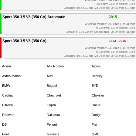
0-100 km/h: 3.4 s, 0-60 mph: 3.3 s
Consumo: 10.2 l/100 km | 23 US mpg | 28 UK mpg | 10 km/l
Sport 350 3.5 V6 (350 CV) Automatic
2015 -
Velocidad máxima: 250 km/h | 155.34 mph
0-100 km/h: 4 s, 0-60 mph: 3.9 s
Consumo: 9.4 l/100 km | 25 US mpg | 30 UK mpg | 11 km/l
Sport 350 3.5 V6 (350 CV)
2013 - 2016
Velocidad máxima: 233 km/h | 144.78 mph
0-100 km/h: 4 s, 0-60 mph: 3.8 s
Consumo: 10.1 l/100 km | 23 US mpg | 28 UK mpg | 10 km/l
Acura
Alfa Romeo
Alpina
Aston Martin
Audi
Bentley
BMW
Bugatti
BYD
Cadillac
Chevrolet
Chrysler
Citroen
Cupra
Dacia
Daewoo
Daihatsu
Dodge
DS
Ferrari
Fiat
Ford
Genesis
GMC