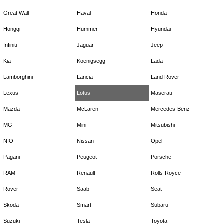
Great Wall
Haval
Honda
Hongqi
Hummer
Hyundai
Infiniti
Jaguar
Jeep
Kia
Koenigsegg
Lada
Lamborghini
Lancia
Land Rover
Lexus
Lotus
Maserati
Mazda
McLaren
Mercedes-Benz
MG
Mini
Mitsubishi
NIO
Nissan
Opel
Pagani
Peugeot
Porsche
RAM
Renault
Rolls-Royce
Rover
Saab
Seat
Skoda
Smart
Subaru
Suzuki
Tesla
Toyota