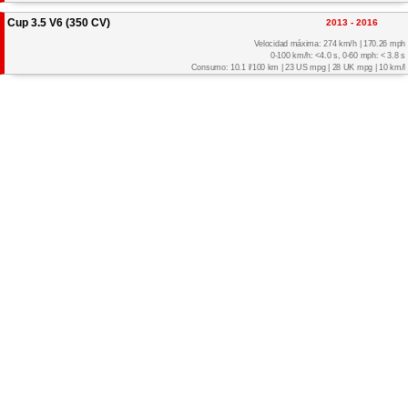
Cup 3.5 V6 (350 CV)
2013 - 2016
Velocidad máxima: 274 km/h | 170.26 mph
0-100 km/h: <4.0 s, 0-60 mph: < 3.8 s
Consumo: 10.1 l/100 km | 23 US mpg | 28 UK mpg | 10 km/l