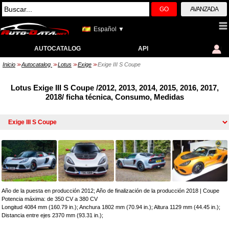
GO
AVANZADA
Español ▼
AUTOCATALOG
API
Inicio
Autocatalog
Lotus
Exige
Exige III S Coupe
>>
>>
>>
>>
Lotus Exige III S Coupe /2012, 2013, 2014, 2015, 2016, 2017,
2018/ ficha técnica, Consumo, Medidas
Año de la puesta en producción 2012; Año de finalización de la producción 2018
|
Coupe
Potencia máxima: de 350 CV a 380 CV
Longitud 4084 mm (160.79 in.); Anchura 1802 mm (70.94 in.); Altura 1129 mm (44.45 in.);
Distancia entre ejes 2370 mm (93.31 in.);