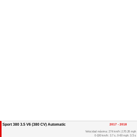
Sport 380 3.5 V6 (380 CV) Automatic
2017 - 2018
Velocidad máxima: 274 km/h | 170.26 mph
0-100 km/h: 3.7 s, 0-60 mph: 3.5 s