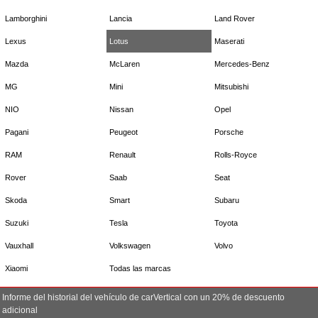
Lamborghini
Lancia
Land Rover
Lexus
Lotus
Maserati
Mazda
McLaren
Mercedes-Benz
MG
Mini
Mitsubishi
NIO
Nissan
Opel
Pagani
Peugeot
Porsche
RAM
Renault
Rolls-Royce
Rover
Saab
Seat
Skoda
Smart
Subaru
Suzuki
Tesla
Toyota
Vauxhall
Volkswagen
Volvo
Xiaomi
Todas las marcas
Informe del historial del vehículo de carVertical con un 20% de descuento
adicional