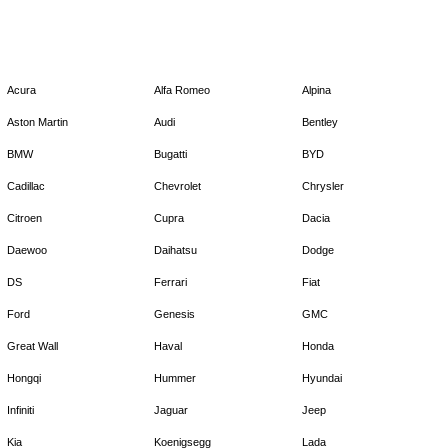
Acura
Alfa Romeo
Alpina
Aston Martin
Audi
Bentley
BMW
Bugatti
BYD
Cadillac
Chevrolet
Chrysler
Citroen
Cupra
Dacia
Daewoo
Daihatsu
Dodge
DS
Ferrari
Fiat
Ford
Genesis
GMC
Great Wall
Haval
Honda
Hongqi
Hummer
Hyundai
Infiniti
Jaguar
Jeep
Kia
Koenigsegg
Lada