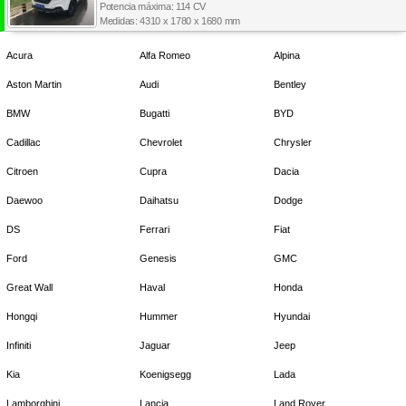
Potencia máxima: 114 CV
Medidas: 4310 x 1780 x 1680 mm
Acura
Alfa Romeo
Alpina
Aston Martin
Audi
Bentley
BMW
Bugatti
BYD
Cadillac
Chevrolet
Chrysler
Citroen
Cupra
Dacia
Daewoo
Daihatsu
Dodge
DS
Ferrari
Fiat
Ford
Genesis
GMC
Great Wall
Haval
Honda
Hongqi
Hummer
Hyundai
Infiniti
Jaguar
Jeep
Kia
Koenigsegg
Lada
Lamborghini
Lancia
Land Rover