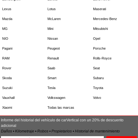
Lexus
Lotus
Maserati
Mazda
McLaren
Mercedes-Benz
MG
Mini
Mitsubishi
NIO
Nissan
Opel
Pagani
Peugeot
Porsche
RAM
Renault
Rolls-Royce
Rover
Saab
Seat
Skoda
Smart
Subaru
Suzuki
Tesla
Toyota
Vauxhall
Volkswagen
Volvo
Xiaomi
Todas las marcas
Informe del historial del vehículo de carVertical con un 20% de descuento
adicional
Daños • Kilometraje • Robos • Propietarios • Historial de mantenimiento