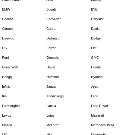
BMW
Bugatti
BYD
Cadillac
Chevrolet
Chrysler
Citroen
Cupra
Dacia
Daewoo
Daihatsu
Dodge
DS
Ferrari
Fiat
Ford
Genesis
GMC
Great Wall
Haval
Honda
Hongqi
Hummer
Hyundai
Infiniti
Jaguar
Jeep
Kia
Koenigsegg
Lada
Lamborghini
Lancia
Land Rover
Lexus
Lotus
Maserati
Mazda
McLaren
Mercedes-Benz
MG
Mini
Mitsubishi