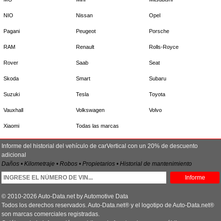
NIO
Nissan
Opel
Pagani
Peugeot
Porsche
RAM
Renault
Rolls-Royce
Rover
Saab
Seat
Skoda
Smart
Subaru
Suzuki
Tesla
Toyota
Vauxhall
Volkswagen
Volvo
Xiaomi
Todas las marcas
Informe del historial del vehículo de carVertical con un 20% de descuento
adicional
Daños • Kilometraje • Robos • Propietarios • Historial de mantenimiento
Informe
© 2010-2026 Auto-Data.net by Automotive Data
Todos los derechos reservados. Auto-Data.net® y el logotipo de Auto-Data.net®
son marcas comerciales registradas.