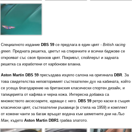
Специалното издание
DBS 59
се предлага в един цвят -
British racing
green
. Предната решетка, цветът на спирачките и всички баджове се
открояват със своя бронзов цвят. Покривът, спойлерът и задната
решетка са изработени от карбонови влакна.
Aston Martin DBS 59
пресъздава изцяло салона на оригинала
DBR
. За
това свидетелства неповторимият състезателен дух на кабината, който
се усеща благодарение на британския класически спортен дизайн, и
тапицерията от кафява и черна кожа. Интересна добавка са
множеството аксесоарите, идващи с него.
DBS 59
ретро каски в същия
класически цвят, състезателни ръкавици (в стила на 1959) и комплект
от кожени чанти за багаж връщат водача към шеметните дни на
Льо
Ман
, където
Aston Martin DBR
1
грабва златото.