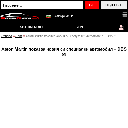
GO
ПОДРОБНО
Български ▼
АВТОКАТАЛОГ
API
Начало
Блог
Aston Martin показва новия си специален автомобил – DBS 59
>>
>>
Aston Martin показва новия си специален автомобил – DBS
59