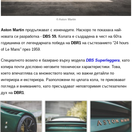
© Aston Martin
Aston Martin
продължават с изненадите. Наскоро те показаха най-
новата си разработка -
DBS 59.
Колата е създадена в чест на 60та
годишнина от легендарната победа на
DBR1
на състезанието “24 hours
of Le Mans” през 1959.
Специалното возило е базирано върху модела
DBS Superleggera
, като
копира почти дословно неговите технически характеристики. Това,
което впечатлява са множеството малки, но важни детайли по
интериора и екстериора. Разположени по цялата кола, те приковават
погледа и вниманието, като пресъздават неповторимия състезателен
дух на
DBR1
.