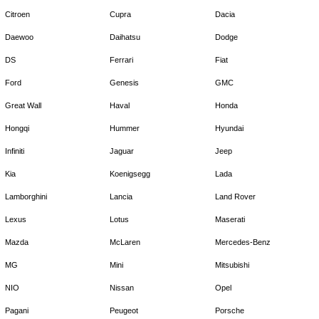
Citroen
Cupra
Dacia
Daewoo
Daihatsu
Dodge
DS
Ferrari
Fiat
Ford
Genesis
GMC
Great Wall
Haval
Honda
Hongqi
Hummer
Hyundai
Infiniti
Jaguar
Jeep
Kia
Koenigsegg
Lada
Lamborghini
Lancia
Land Rover
Lexus
Lotus
Maserati
Mazda
McLaren
Mercedes-Benz
MG
Mini
Mitsubishi
NIO
Nissan
Opel
Pagani
Peugeot
Porsche