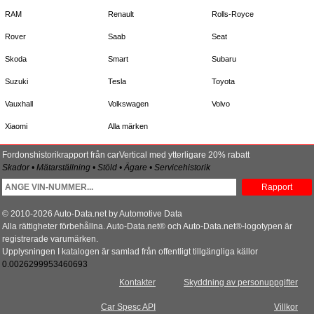
RAM
Renault
Rolls-Royce
Rover
Saab
Seat
Skoda
Smart
Subaru
Suzuki
Tesla
Toyota
Vauxhall
Volkswagen
Volvo
Xiaomi
Alla märken
Fordonshistorikrapport från carVertical med ytterligare 20% rabatt
Skador • Mätarställning • Stöld • Ägare • Servicehistorik
Rapport
© 2010-2026 Auto-Data.net by Automotive Data
Alla rättigheter förbehållna. Auto-Data.net® och Auto-Data.net®-logotypen är
registrerade varumärken.
Upplysningen I katalogen är samlad från offentligt tillgängliga källor
0.0026299953460693
Kontakter
Skyddning av personuppgifter
Car Spesc API
Villkor