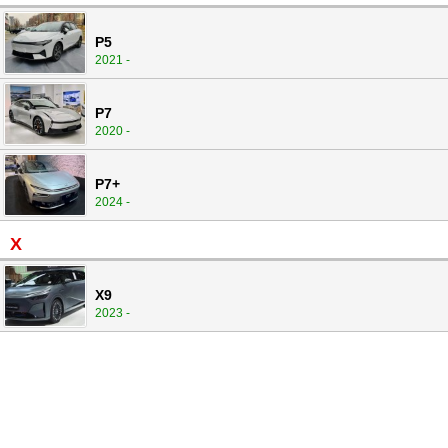
P5
2021 -
P7
2020 -
P7+
2024 -
X
X9
2023 -