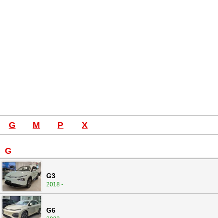
G
M
P
X
G
G3
2018 -
G6