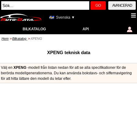
GO
AVANCERAD
Svenska ▼
BILKATALOG
API
Hem
Bilkatalog
XPENG
>>
>>
XPENG teknisk data
Välj en
XPENG
-modell från listan nedan för att se alla specifikationer för de
berörda modellgenerationerna. Du kan använda bokstavs- och siffernavigering
för att hitta lättare den modell du letar efter.