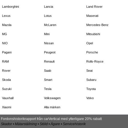
Lamborghini
Lancia
Land Rover
Lexus
Lotus
Maserati
Mazda
McLaren
Mercedes-Benz
MG
Mini
Mitsubishi
NIO
Nissan
Opel
Pagani
Peugeot
Porsche
RAM
Renault
Rolls-Royce
Rover
Saab
Seat
Skoda
Smart
Subaru
Suzuki
Tesla
Toyota
Vauxhall
Volkswagen
Volvo
Xiaomi
Alla märken
Fordonshistorikrapport från carVertical med ytterligare 20% rabatt
Skador • Mätarställning • Stöld • Ägare • Servicehistorik