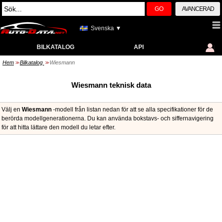
GO
AVANCERAD
Svenska ▼
BILKATALOG
API
Hem
Bilkatalog
Wiesmann
>>
>>
Wiesmann teknisk data
Välj en
Wiesmann
-modell från listan nedan för att se alla specifikationer för de
berörda modellgenerationerna. Du kan använda bokstavs- och siffernavigering
för att hitta lättare den modell du letar efter.