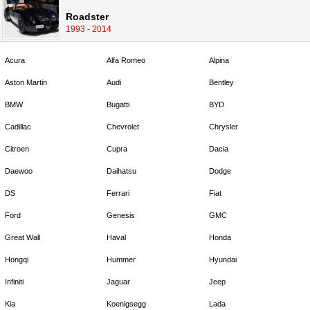
Roadster
1993 - 2014
Acura
Alfa Romeo
Alpina
Aston Martin
Audi
Bentley
BMW
Bugatti
BYD
Cadillac
Chevrolet
Chrysler
Citroen
Cupra
Dacia
Daewoo
Daihatsu
Dodge
DS
Ferrari
Fiat
Ford
Genesis
GMC
Great Wall
Haval
Honda
Hongqi
Hummer
Hyundai
Infiniti
Jaguar
Jeep
Kia
Koenigsegg
Lada