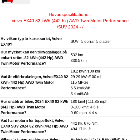
Huvudspecifikationer:
Volvo EX40 82 kWh (442 hk) AWD Twin Motor Performance
/SUV 2024 - /
Av vilken typ är karosseriet, Volvo
SUV , 5 dörrar, 5 platser
EX40?
Hur mycket kan den tillryggalägga på
532 km
enbart sröm, 82 kWh (442 Hp) AWD
330.57 mi
Twin Motor Performance?
18.2 kWh/100 km
Vad är elförbrukningen, Volvo EX40 82
29.29 kWh/100 mi
kWh (442 Hp) AWD Twin Motor
115 MPGe
Performance?
5.5 km/kWh
3.4 mi/kWh
Hur snabb är bilen, 2024 EX40 82 kWh
180 km/t | 111.85 mph
(442 Hp) AWD Twin Motor
0-100 km/t: 4.6 s
Performance?
0-60 mph: 4.4 s
Vad har motorn för toppeffekt, Volvo
442 hk, 670 Nm
EX40 SUV 2024 82 kWh (442 Hp) AWD
494.17 lb.-ft.
Twin Motor Performance?
Vilken är typen av drivning, Volvo
Fyrhjulsdrift (4x4). BEV (Elbil). En