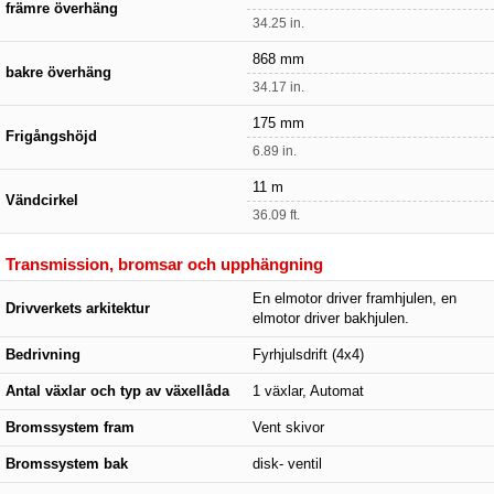
främre överhäng
34.25 in.
868 mm
bakre överhäng
34.17 in.
175 mm
Frigångshöjd
6.89 in.
11 m
Vändcirkel
36.09 ft.
Transmission, bromsar och upphängning
En elmotor driver framhjulen, en
Drivverkets arkitektur
elmotor driver bakhjulen.
Bedrivning
Fyrhjulsdrift (4x4)
Antal växlar och typ av växellåda
1 växlar, Automat
Bromssystem fram
Vent skivor
Bromssystem bak
disk- ventil