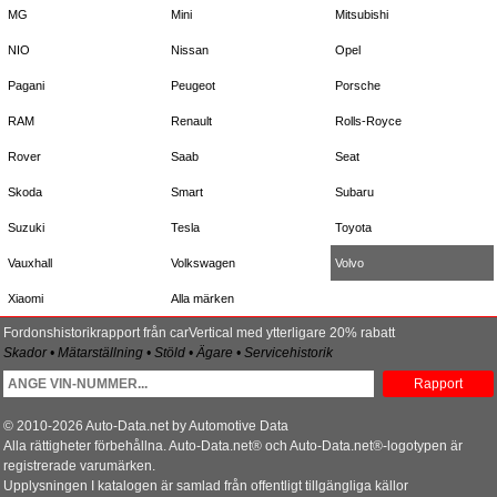
MG
Mini
Mitsubishi
NIO
Nissan
Opel
Pagani
Peugeot
Porsche
RAM
Renault
Rolls-Royce
Rover
Saab
Seat
Skoda
Smart
Subaru
Suzuki
Tesla
Toyota
Vauxhall
Volkswagen
Volvo
Xiaomi
Alla märken
Fordonshistorikrapport från carVertical med ytterligare 20% rabatt
Skador • Mätarställning • Stöld • Ägare • Servicehistorik
Rapport
© 2010-2026 Auto-Data.net by Automotive Data
Alla rättigheter förbehållna. Auto-Data.net® och Auto-Data.net®-logotypen är
registrerade varumärken.
Upplysningen I katalogen är samlad från offentligt tillgängliga källor