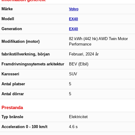
Märke
Volvo
Modell
EX40
Generation
EX40
82 kWh (442 hk) AWD Twin Motor
Modifikation (motor)
Performance
fabrikstillverkning, början
Februari, 2024 år
Framdrivningssytemets arkitektur
BEV (Elbil)
Karosseri
SUV
Antal platser
5
Antal dörrar
5
Prestanda
Typ bränsle
Elektricitet
Acceleration 0 - 100 km/t
4.6 s