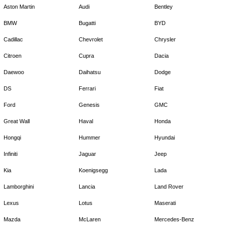
Aston Martin
Audi
Bentley
BMW
Bugatti
BYD
Cadillac
Chevrolet
Chrysler
Citroen
Cupra
Dacia
Daewoo
Daihatsu
Dodge
DS
Ferrari
Fiat
Ford
Genesis
GMC
Great Wall
Haval
Honda
Hongqi
Hummer
Hyundai
Infiniti
Jaguar
Jeep
Kia
Koenigsegg
Lada
Lamborghini
Lancia
Land Rover
Lexus
Lotus
Maserati
Mazda
McLaren
Mercedes-Benz