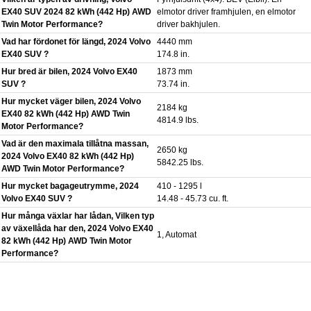
EX40 SUV 2024 82 kWh (442 Hp) AWD
elmotor driver framhjulen, en elmotor
Twin Motor Performance?
driver bakhjulen.
Vad har fördonet för längd, 2024 Volvo
4440 mm
EX40 SUV ?
174.8 in.
Hur bred är bilen, 2024 Volvo EX40
1873 mm
SUV ?
73.74 in.
Hur mycket väger bilen, 2024 Volvo
2184 kg
EX40 82 kWh (442 Hp) AWD Twin
4814.9 lbs.
Motor Performance?
Vad är den maximala tillåtna massan,
2650 kg
2024 Volvo EX40 82 kWh (442 Hp)
5842.25 lbs.
AWD Twin Motor Performance?
Hur mycket bagageutrymme, 2024
410 - 1295 l
Volvo EX40 SUV ?
14.48 - 45.73 cu. ft.
Hur många växlar har lådan, Vilken typ
av växellåda har den, 2024 Volvo EX40
1, Automat
82 kWh (442 Hp) AWD Twin Motor
Performance?