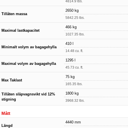
4814.9 lbs.
2650 kg
Tillåten massa
5842.25 lbs.
466 kg
Maximal lastkapacitet
1027.35 lbs.
410 l
Minimalt volym av bagagehylla
14.48 cu. ft.
1295 l
Maximal volym av bagagehylla
45.73 cu. ft.
75 kg
Max Taklast
165.35 lbs.
1800 kg
Tillåten släpvagnsvikt vid 12%
stigning
3968.32 lbs.
Mått
4440 mm
Längd