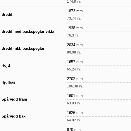
174.8 in.
1873 mm
Bredd
73.74 in.
1938 mm
Bredd med backspeglar vikta
76.3 in.
2034 mm
Bredd inkl. backspeglar
80.08 in.
1657 mm
Höjd
65.24 in.
2702 mm
Hjulbas
106.38 in.
1601 mm
Spårvidd fram
63.03 in.
1626 mm
Spårvidd bak
64.02 in.
870 mm