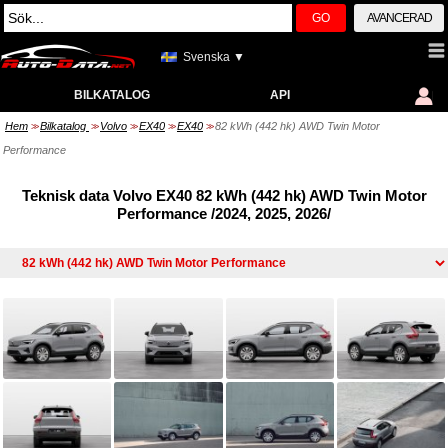
GO
AVANCERAD
Svenska ▼
BILKATALOG
API
Hem
Bilkatalog
Volvo
EX40
EX40
82 kWh (442 hk) AWD Twin Motor
>>
>>
>>
>>
>>
Performance
Teknisk data Volvo EX40 82 kWh (442 hk) AWD Twin Motor
Performance /2024, 2025, 2026/