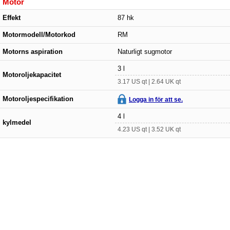
Motor
Effekt
87 hk
Motormodell/Motorkod
RM
Motorns aspiration
Naturligt sugmotor
3 l
Motoroljekapacitet
3.17 US qt | 2.64 UK qt
Motoroljespecifikation
Logga in för att se.
4 l
kylmedel
4.23 US qt | 3.52 UK qt