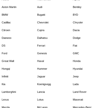
Aston Martin
Audi
Bentley
BMW
Bugatti
BYD
Cadillac
Chevrolet
Chrysler
Citroen
Cupra
Dacia
Daewoo
Daihatsu
Dodge
DS
Ferrari
Fiat
Ford
Genesis
GMC
Great Wall
Haval
Honda
Hongqi
Hummer
Hyundai
Infiniti
Jaguar
Jeep
Kia
Koenigsegg
Lada
Lamborghini
Lancia
Land Rover
Lexus
Lotus
Maserati
Mazda
McLaren
Mercedes-Benz