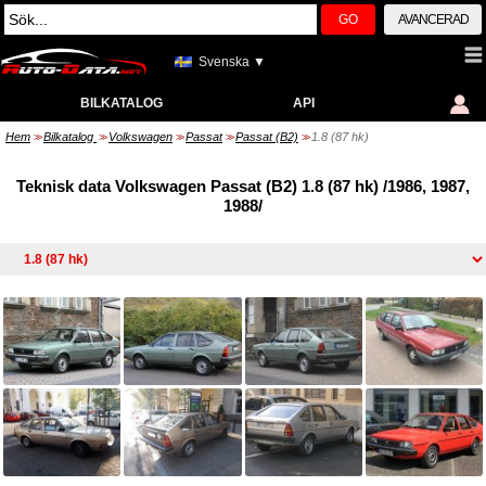
GO
AVANCERAD
Svenska ▼
BILKATALOG
API
Hem
Bilkatalog
Volkswagen
Passat
Passat (B2)
1.8 (87 hk)
>>
>>
>>
>>
>>
Teknisk data Volkswagen Passat (B2) 1.8 (87 hk) /1986, 1987,
1988/