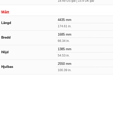
18.49 US gal | 15.4 UK gal
Mått
4435 mm
Längd
174.61 in.
1685 mm
Bredd
66.34 in.
1385 mm
Höjd
54.53 in.
2550 mm
Hjulbas
100.39 in.