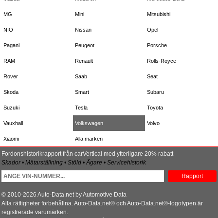
MG
Mini
Mitsubishi
NIO
Nissan
Opel
Pagani
Peugeot
Porsche
RAM
Renault
Rolls-Royce
Rover
Saab
Seat
Skoda
Smart
Subaru
Suzuki
Tesla
Toyota
Vauxhall
Volkswagen
Volvo
Xiaomi
Alla märken
Fordonshistorikrapport från carVertical med ytterligare 20% rabatt
Skador • Mätarställning • Stöld • Ägare • Servicehistorik
Rapport
© 2010-2026 Auto-Data.net by Automotive Data
Alla rättigheter förbehållna. Auto-Data.net® och Auto-Data.net®-logotypen är
registrerade varumärken.