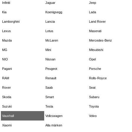
Infiniti
Jaguar
Jeep
Kia
Koenigsegg
Lada
Lamborghini
Lancia
Land Rover
Lexus
Lotus
Maserati
Mazda
McLaren
Mercedes-Benz
MG
Mini
Mitsubishi
NIO
Nissan
Opel
Pagani
Peugeot
Porsche
RAM
Renault
Rolls-Royce
Rover
Saab
Seat
Skoda
Smart
Subaru
Suzuki
Tesla
Toyota
Vauxhall
Volkswagen
Volvo
Xiaomi
Alla märken