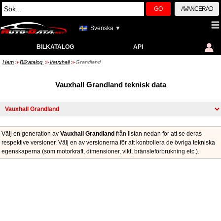
GO
AVANCERAD
Svenska ▼
BILKATALOG
API
Hem
Bilkatalog
Vauxhall
Grandland
>>
>>
>>
Vauxhall Grandland teknisk data
Välj en generation av
Vauxhall Grandland
från listan nedan för att se deras
respektive versioner. Välj en av versionerna för att kontrollera de övriga tekniska
egenskaperna (som motorkraft, dimensioner, vikt, bränsleförbrukning etc.).