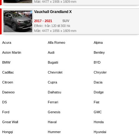
Mått: 4477 x 1906 x 1609 mm
Vauxhall Grandland X
2017 - 2021
SUV
Effekt : från 120 till 300 hk
Mått: 4477 x 1856 x 1609 mm
Acura
Alfa Romeo
Alpina
Aston Martin
Audi
Bentley
BMW
Bugatti
BYD
Cadillac
Chevrolet
Chrysler
Citroen
Cupra
Dacia
Daewoo
Daihatsu
Dodge
DS
Ferrari
Fiat
Ford
Genesis
GMC
Great Wall
Haval
Honda
Hongqi
Hummer
Hyundai