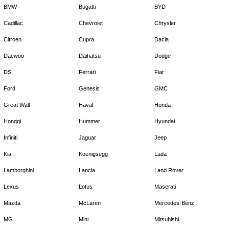
BMW
Bugatti
BYD
Cadillac
Chevrolet
Chrysler
Citroen
Cupra
Dacia
Daewoo
Daihatsu
Dodge
DS
Ferrari
Fiat
Ford
Genesis
GMC
Great Wall
Haval
Honda
Hongqi
Hummer
Hyundai
Infiniti
Jaguar
Jeep
Kia
Koenigsegg
Lada
Lamborghini
Lancia
Land Rover
Lexus
Lotus
Maserati
Mazda
McLaren
Mercedes-Benz
MG
Mini
Mitsubishi