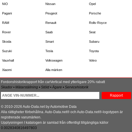
NIO
Nissan
Opel
Pagani
Peugeot
Porsche
RAM
Renault
Rolls-Royce
Rover
Saab
Seat
Skoda
Smart
Subaru
Suzuki
Tesla
Toyota
Vauxhall
Volkswagen
Volvo
Xiaomi
Alla märken
Fordonshistorikrapport från carVertical med ytterligare 20% rabatt
Skador • Mätarställning • Stöld • Ägare • Servicehistorik
Rapport
© 2010-2026 Auto-Data.net by Automotive Data
Alla rättigheter förbehållna. Auto-Data.net® och Auto-Data.net®-logotypen är
registrerade varumärken.
Upplysningen I katalogen är samlad från offentligt tillgängliga källor
0.0028340816497803