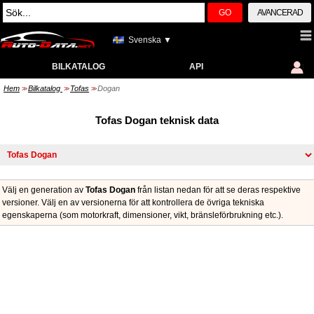
GO
AVANCERAD
Svenska ▼
BILKATALOG
API
Hem
Bilkatalog
Tofas
Dogan
>>
>>
>>
Tofas Dogan teknisk data
Välj en generation av
Tofas Dogan
från listan nedan för att se deras respektive
versioner. Välj en av versionerna för att kontrollera de övriga tekniska
egenskaperna (som motorkraft, dimensioner, vikt, bränsleförbrukning etc.).