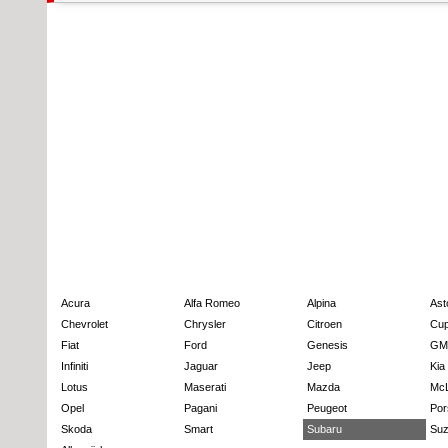
Acura
Alfa Romeo
Alpina
Ast
Chevrolet
Chrysler
Citroen
Cup
Fiat
Ford
Genesis
GM
Infiniti
Jaguar
Jeep
Kia
Lotus
Maserati
Mazda
Mc
Opel
Pagani
Peugeot
Por
Skoda
Smart
Subaru
Suz