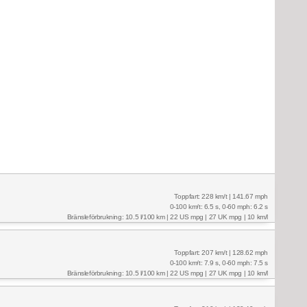
Toppfart: 228 km/t | 141.67 mph
0-100 km/t: 6.5 s, 0-60 mph: 6.2 s
Bränsleförbrukning: 10.5 l/100 km | 22 US mpg | 27 UK mpg | 10 km/l
Toppfart: 207 km/t | 128.62 mph
0-100 km/t: 7.9 s, 0-60 mph: 7.5 s
Bränsleförbrukning: 10.5 l/100 km | 22 US mpg | 27 UK mpg | 10 km/l