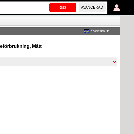
GO
AVANCERAD
Svenska ▼
sleförbrukning, Mått