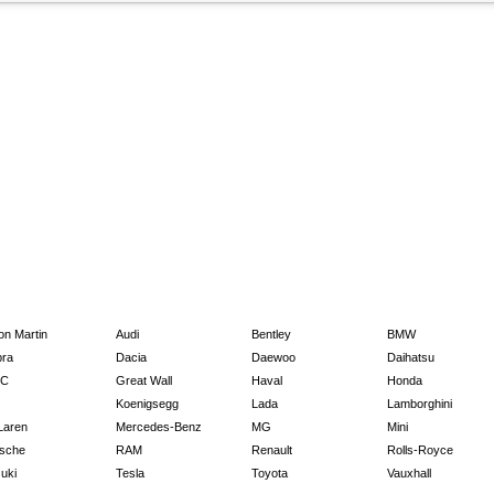
on Martin
Audi
Bentley
BMW
ra
Dacia
Daewoo
Daihatsu
C
Great Wall
Haval
Honda
Koenigsegg
Lada
Lamborghini
Laren
Mercedes-Benz
MG
Mini
sche
RAM
Renault
Rolls-Royce
uki
Tesla
Toyota
Vauxhall