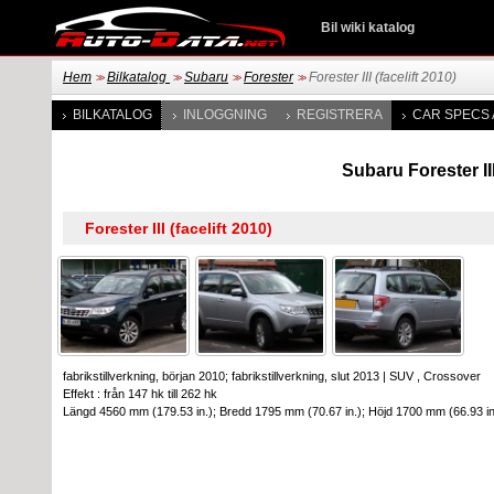
Bil wiki katalog
Hem
Bilkatalog
Subaru
Forester
Forester III (facelift 2010)
>>
>>
>>
>>
BILKATALOG
INLOGGNING
REGISTRERA
CAR SPECS 
Subaru Forester III
fabrikstillverkning, början 2010; fabrikstillverkning, slut 2013
|
SUV , Crossover
Effekt : från 147 hk till 262 hk
Längd 4560 mm (179.53 in.); Bredd 1795 mm (70.67 in.); Höjd 1700 mm (66.93 in.