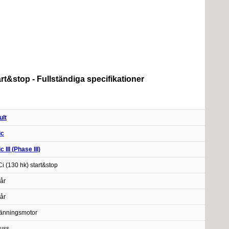
tart&stop - Fullständiga specifikationer
ult
ic
 III (Phase III)
Ci (130 hk) start&stop
år
år
änningsmotor
uss