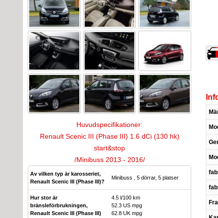
Inf
Mä
Huvudspecifikationer:
Mod
Renault Scenic III (Phase III) 1.6 dCi (130 hk)
Gen
start&stop
Mod
/Minibuss 2013 - 2016/
fab
Av vilken typ är karosseriet,
Minibuss , 5 dörrar, 5 platser
Renault Scenic III (Phase III)?
fab
Hur stor är
4.5 l/100 km
Fra
bränsleförbrukningen,
52.3 US mpg
Renault Scenic III (Phase III)
62.8 UK mpg
Kar