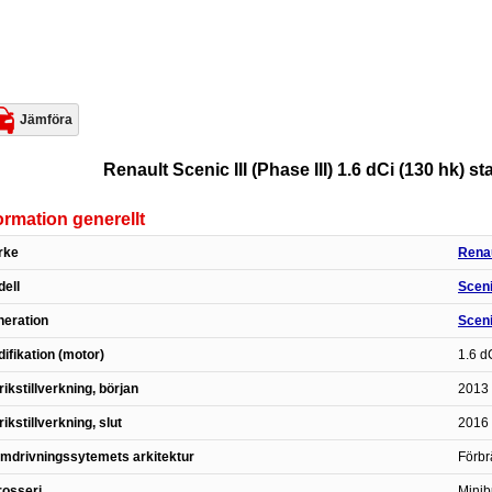
Jämföra
Renault Scenic III (Phase III) 1.6 dCi (130 hk) s
ormation generellt
rke
Rena
ell
Scen
eration
Scenic
ifikation (motor)
1.6 d
rikstillverkning, början
2013 
rikstillverkning, slut
2016 
mdrivningssytemets arkitektur
Förbr
osseri
Minib