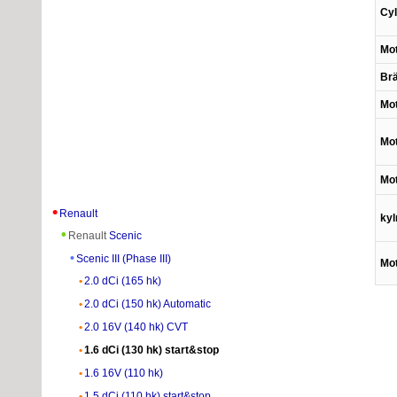
Cy
Mot
Br
Mot
Mot
Mot
Renault
ky
Renault
Scenic
Scenic III (Phase III)
Mo
2.0 dCi (165 hk)
2.0 dCi (150 hk) Automatic
2.0 16V (140 hk) CVT
1.6 dCi (130 hk) start&stop
1.6 16V (110 hk)
1.5 dCi (110 hk) start&stop