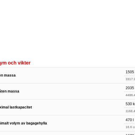
ym och vikter
1505
en massa
3317.9
2035
låten massa
4486.4
530 k
imal lastkapacitet
1168.4
470 l
imalt volym av bagagehylla
16.6 cu