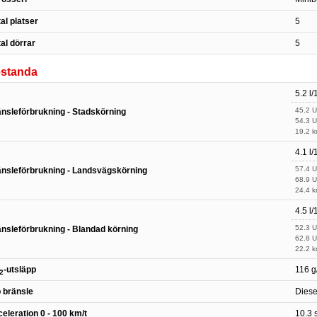
al platser
5
al dörrar
5
estanda
5.2 l
45.2 
nsleförbrukning - Stadskörning
54.3 
19.2 k
4.1 l
57.4 
nsleförbrukning - Landsvägskörning
68.9 
24.4 k
4.5 l
52.3 
nsleförbrukning - Blandad körning
62.8 
22.2 k
-utsläpp
116 g
2
 bränsle
Diese
eleration 0 - 100 km/t
10.3 