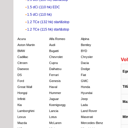
1.5 dCi (110 hk) EDC
1.5 dCi (110 hk)
1.2 TCe (132 hk) start&stop
1.2 TCe (115 hk) start&stop
Acura
Alfa Romeo
Alpina
Aston Martin
Audi
Bentley
BMW
Bugatti
BYD
Cadillac
Chevrolet
Chrysler
Vol
Citroen
Cupra
Dacia
Daewoo
Daihatsu
Dodge
Eg
DS
Ferrari
Fiat
Ford
Genesis
GMC
Til
Great Wall
Haval
Honda
Hongqi
Hummer
Hyundai
Infiniti
Jaguar
Jeep
Max
Kia
Koenigsegg
Lada
Lamborghini
Lancia
Land Rover
Min
Lexus
Lotus
Maserati
Mazda
McLaren
Mercedes-Benz