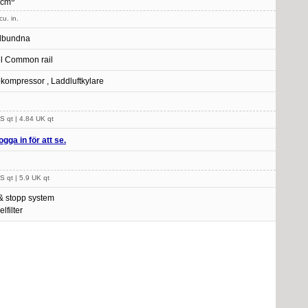
 cm
cu. in.
lbundna
l Common rail
kompressor , Laddluftkylare
S qt | 4.84 UK qt
ogga in för att se.
S qt | 5.9 UK qt
 & stopp system
elfilter