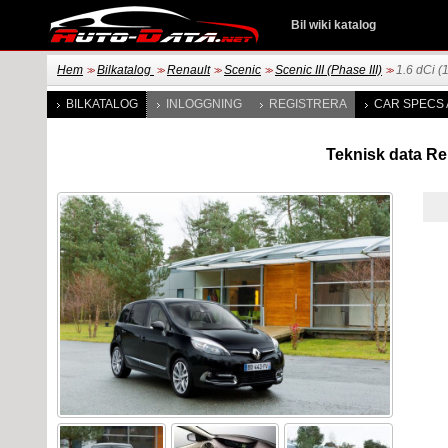
Bil wiki katalog
Hem
Bilkatalog
Renault
Scenic
Scenic III (Phase III)
1.6 dCi (
>>
>>
>>
>>
>>
BILKATALOG
INLOGGNING
REGISTRERA
CAR SPECS 
Teknisk data Ren