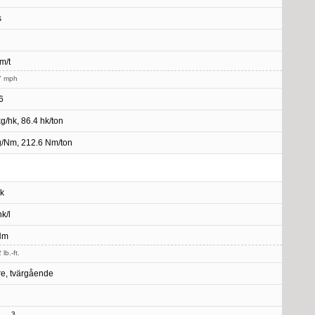
s
m/t
7 mph
6
kg/hk, 86.4 hk/ton
g/Nm, 212.6 Nm/ton
k
k/l
Nm
lb.-ft.
e, tvärgående
3