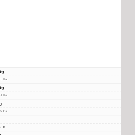
 kg
6 lbs.
 kg
1 lbs.
g
5 lbs.
. ft.