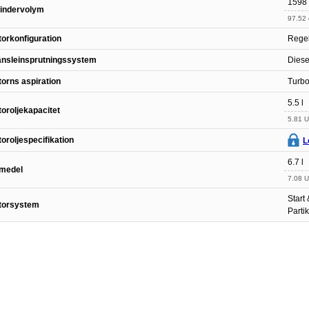
1598
lindervolym
97.52 
orkonfiguration
Rege
änsleinsprutningssystem
Diese
orns aspiration
Turbo
5.5 l
oroljekapacitet
5.81 U
oroljespecifikation
L
6.7 l
lmedel
7.08 U
Start
torsystem
Partik