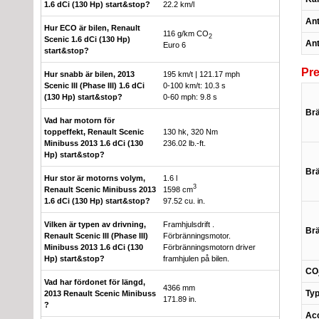
1.6 dCi (130 Hp) start&stop?
22.2 km/l
Ant
Hur ECO är bilen, Renault
116 g/km CO
2
Scenic 1.6 dCi (130 Hp)
Ant
Euro 6
start&stop?
Pr
Hur snabb är bilen, 2013
195 km/t | 121.17 mph
Scenic III (Phase III) 1.6 dCi
0-100 km/t: 10.3 s
(130 Hp) start&stop?
0-60 mph: 9.8 s
Brä
Vad har motorn för
toppeffekt, Renault Scenic
130 hk, 320 Nm
Minibuss 2013 1.6 dCi (130
236.02 lb.-ft.
Hp) start&stop?
Brä
Hur stor är motorns volym,
1.6 l
3
Renault Scenic Minibuss 2013
1598 cm
1.6 dCi (130 Hp) start&stop?
97.52 cu. in.
Vilken är typen av drivning,
Framhjulsdrift .
Brä
Renault Scenic III (Phase III)
Förbränningsmotor.
Minibuss 2013 1.6 dCi (130
Förbränningsmotorn driver
Hp) start&stop?
framhjulen på bilen.
CO
Vad har fördonet för längd,
4366 mm
Typ
2013 Renault Scenic Minibuss
171.89 in.
?
Acc