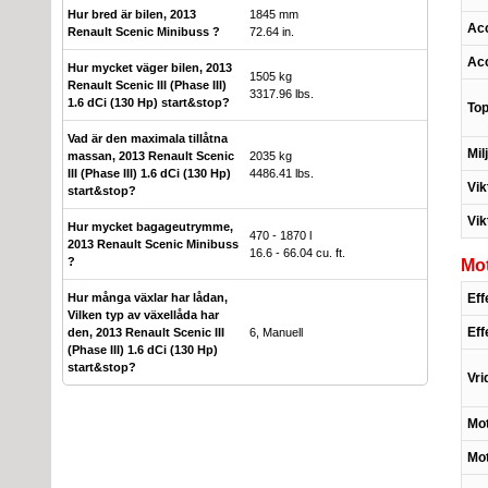
Hur bred är bilen, 2013
1845 mm
Acc
Renault Scenic Minibuss ?
72.64 in.
Acc
Hur mycket väger bilen, 2013
1505 kg
Renault Scenic III (Phase III)
3317.96 lbs.
1.6 dCi (130 Hp) start&stop?
Top
Vad är den maximala tillåtna
Mil
massan, 2013 Renault Scenic
2035 kg
III (Phase III) 1.6 dCi (130 Hp)
4486.41 lbs.
Vik
start&stop?
Vik
Hur mycket bagageutrymme,
470 - 1870 l
2013 Renault Scenic Minibuss
16.6 - 66.04 cu. ft.
?
Mo
Eff
Hur många växlar har lådan,
Vilken typ av växellåda har
Eff
den, 2013 Renault Scenic III
6, Manuell
(Phase III) 1.6 dCi (130 Hp)
start&stop?
Vr
Mot
Mo