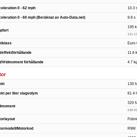
eleration 0 - 62 mph
10.3 
eleration 0 - 60 mph (Beräknat av Auto-Data.net)
9.8 s
195 k
pfart
121.1
jöklass
Euro 
t/effektförhållande
11.6 
t/Vridmoment förhållande
4.7 k
tor
ekt
130 h
ekt per liter slagvolym
81.4 h
320 
idmoment
236.02 
orlayout
Främr
tormodell/Motorkod
R9M