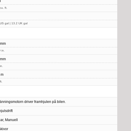
l
u. ft.
US gal | 13.2 UK gal
 mm
 in.
 mm
in.
 m
t.
änningsmotorn driver framhjulen på bilen.
julsdrift
lar, Manuell
skivor