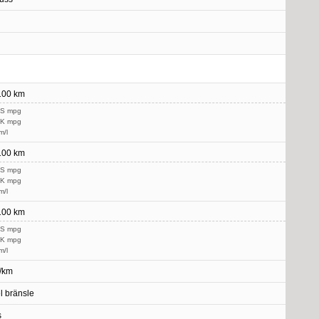
/100 km
US mpg
UK mpg
m/l
/100 km
US mpg
UK mpg
m/l
/100 km
US mpg
UK mpg
m/l
/km
l bränsle
s