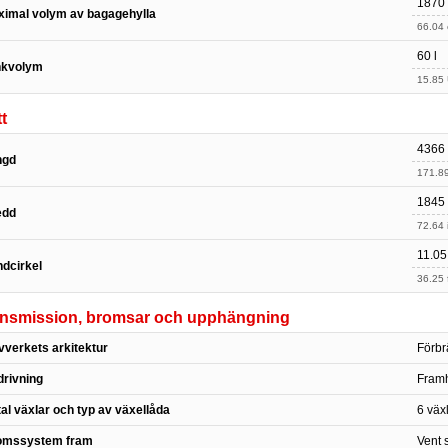
1870 
imal volym av bagagehylla
66.04 c
60 l
nkvolym
15.85 
t
4366
ngd
171.89
1845
edd
72.64 
11.05
dcirkel
36.25 f
ansmission, bromsar och upphängning
vverkets arkitektur
Förbr
rivning
Framh
al växlar och typ av växellåda
6 väx
omssystem fram
Vent 