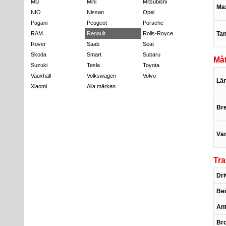
MG
Mini
Mitsubishi
Max
NIO
Nissan
Opel
Pagani
Peugeot
Porsche
Ta
RAM
Renault
Rolls-Royce
Rover
Saab
Seat
Skoda
Smart
Subaru
Måt
Suzuki
Tesla
Toyota
Vauxhall
Volkswagen
Volvo
Lä
Xiaomi
Alla märken
Br
Vän
Tr
Dri
Bed
Ant
Br