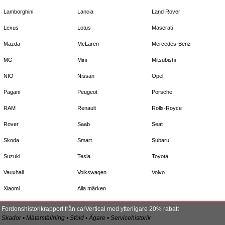
Lamborghini
Lancia
Land Rover
Lexus
Lotus
Maserati
Mazda
McLaren
Mercedes-Benz
MG
Mini
Mitsubishi
NIO
Nissan
Opel
Pagani
Peugeot
Porsche
RAM
Renault
Rolls-Royce
Rover
Saab
Seat
Skoda
Smart
Subaru
Suzuki
Tesla
Toyota
Vauxhall
Volkswagen
Volvo
Xiaomi
Alla märken
Fordonshistorikrapport från carVertical med ytterligare 20% rabatt
Skador • Mätarställning • Stöld • Ägare • Servicehistorik