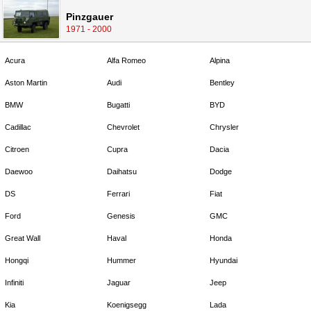
Pinzgauer
1971 - 2000
Acura
Alfa Romeo
Alpina
Aston Martin
Audi
Bentley
BMW
Bugatti
BYD
Cadillac
Chevrolet
Chrysler
Citroen
Cupra
Dacia
Daewoo
Daihatsu
Dodge
DS
Ferrari
Fiat
Ford
Genesis
GMC
Great Wall
Haval
Honda
Hongqi
Hummer
Hyundai
Infiniti
Jaguar
Jeep
Kia
Koenigsegg
Lada