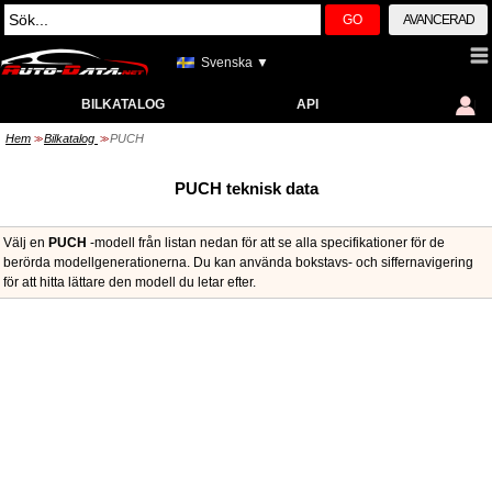
GO
AVANCERAD
Svenska ▼
BILKATALOG
API
Hem
Bilkatalog
PUCH
>>
>>
PUCH teknisk data
Välj en
PUCH
-modell från listan nedan för att se alla specifikationer för de
berörda modellgenerationerna. Du kan använda bokstavs- och siffernavigering
för att hitta lättare den modell du letar efter.