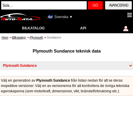
GO
AVANCERAD
Svenska ▼
BILKATALOG
API
Hem
Bilkatalog
Plymouth
Sundance
>>
>>
>>
Plymouth Sundance teknisk data
Välj en generation av
Plymouth Sundance
från listan nedan för att se deras
respektive versioner. Välj en av versionerna för att kontrollera de övriga tekniska
egenskaperna (som motorkraft, dimensioner, vikt, bränsleförbrukning etc.).