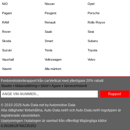
NIO
Nissan
Opel
Pagani
Peugeot
Porsche
RAM
Renault
Rolls-Royce
Rover
Saab
Seat
Skoda
Smart
Subaru
Suzuki
Tesla
Toyota
Vauxhall
Volkswagen
Volvo
Xiaomi
Alla märken
Fordonshistorikrapport från carVertical med ytterligare 20% rabatt
Skador • Mätarställning • Stöld • Ägare • Servicehistorik
Rapport
© 2010-2026 Auto-Data.net by Automotive Data
Alla rättigheter förbehållna. Auto-Data.net® och Auto-Data.net®-logotypen är
registrerade varumärken.
Upplysningen I katalogen är samlad från offentligt tillgängliga källor
0.0028619766235352