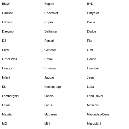
BMW
Bugatti
BYD
Cadillac
Chevrolet
Chrysler
Citroen
Cupra
Dacia
Daewoo
Daihatsu
Dodge
DS
Ferrari
Fiat
Ford
Genesis
GMC
Great Wall
Haval
Honda
Hongqi
Hummer
Hyundai
Infiniti
Jaguar
Jeep
Kia
Koenigsegg
Lada
Lamborghini
Lancia
Land Rover
Lexus
Lotus
Maserati
Mazda
McLaren
Mercedes-Benz
MG
Mini
Mitsubishi