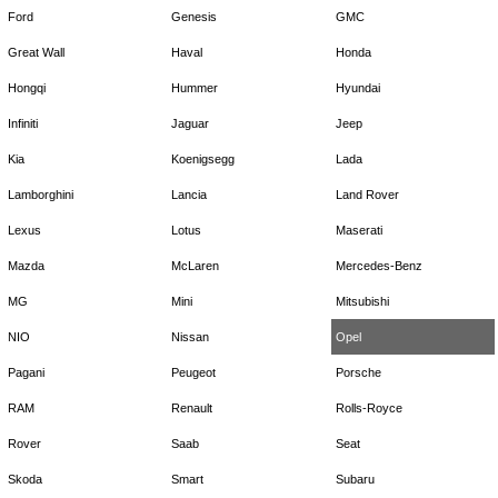
Ford
Genesis
GMC
Great Wall
Haval
Honda
Hongqi
Hummer
Hyundai
Infiniti
Jaguar
Jeep
Kia
Koenigsegg
Lada
Lamborghini
Lancia
Land Rover
Lexus
Lotus
Maserati
Mazda
McLaren
Mercedes-Benz
MG
Mini
Mitsubishi
NIO
Nissan
Opel
Pagani
Peugeot
Porsche
RAM
Renault
Rolls-Royce
Rover
Saab
Seat
Skoda
Smart
Subaru