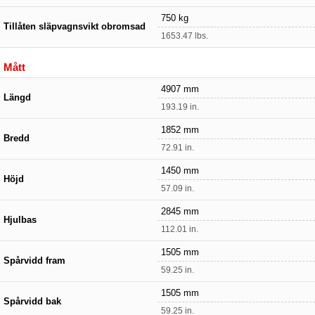
750 kg
Tillåten släpvagnsvikt obromsad
1653.47 lbs.
Mått
4907 mm
Längd
193.19 in.
1852 mm
Bredd
72.91 in.
1450 mm
Höjd
57.09 in.
2845 mm
Hjulbas
112.01 in.
1505 mm
Spårvidd fram
59.25 in.
1505 mm
Spårvidd bak
59.25 in.