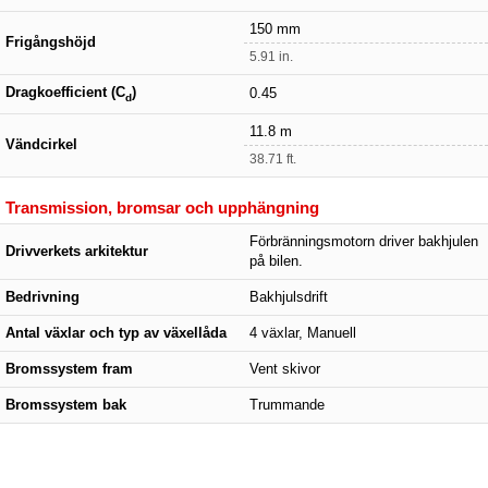
150 mm
Frigångshöjd
5.91 in.
Dragkoefficient (C
)
0.45
d
11.8 m
Vändcirkel
38.71 ft.
Transmission, bromsar och upphängning
Förbränningsmotorn driver bakhjulen
Drivverkets arkitektur
på bilen.
Bedrivning
Bakhjulsdrift
Antal växlar och typ av växellåda
4 växlar, Manuell
Bromssystem fram
Vent skivor
Bromssystem bak
Trummande