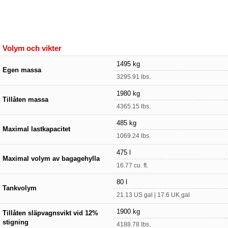
Volym och vikter
1495 kg
Egen massa
3295.91 lbs.
1980 kg
Tillåten massa
4365.15 lbs.
485 kg
Maximal lastkapacitet
1069.24 lbs.
475 l
Maximal volym av bagagehylla
16.77 cu. ft.
80 l
Tankvolym
21.13 US gal | 17.6 UK gal
1900 kg
Tillåten släpvagnsvikt vid 12%
stigning
4188.78 lbs.