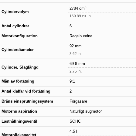
3
2784 cm
Cylindervolym
169.89 cu. in.
Antal cylindrar
6
Motorkonfiguration
Regelbundna
92 mm
Cylinderdiameter
3.62 in.
69.8 mm
Cylinder, Slaglängd
2.75 in.
Mån av förtätning
9:1
Antal klaffar vid förtätning
2
Bränsleinsprutningssystem
Förgasare
Motorns aspiration
Naturligt sugmotor
Lasthållningsventil
SOHC
4.5 l
Motoroljekapacitet