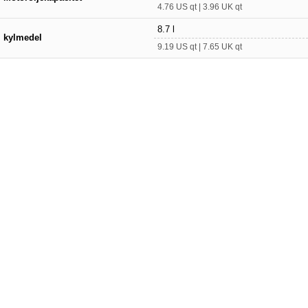
4.76 US qt | 3.96 UK qt
8.7 l
kylmedel
9.19 US qt | 7.65 UK qt