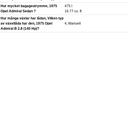
Hur mycket bagageutrymme, 1975
475 l
Opel Admiral Sedan ?
16.77 cu. ft.
Hur många växlar har lådan, Vilken typ
av växellåda har den, 1975 Opel
4, Manuell
Admiral B 2.8 (140 Hp)?