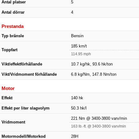
Antal platser
5
Antal dörrar
4
Prestanda
Typ bränsle
Bensin
185 km/t
Toppfart
114.95 mph
Vikt/effektförhållande
10.7 kg/hk, 93.6 hk/ton
Vikt/Vridmoment förhållande
6.8 kg/Nm, 147.8 Nm/ton
Motor
Effekt
140 hk
Effekt per liter slagvolym
50.3 hk/l
221 Nm @ 3400-3800 varv/min
Vridmoment
163 lb.-ft. @ 3400-3800 varv/min
Motormodell/Motorkod
28H