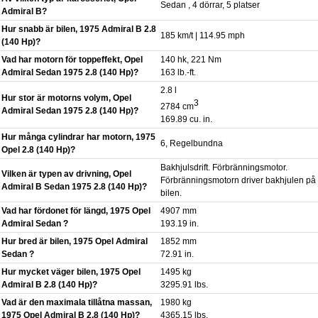
Sedan , 4 dörrar, 5 platser
Admiral B?
Hur snabb är bilen, 1975 Admiral B 2.8
185 km/t | 114.95 mph
(140 Hp)?
Vad har motorn för toppeffekt, Opel
140 hk, 221 Nm
Admiral Sedan 1975 2.8 (140 Hp)?
163 lb.-ft.
2.8 l
Hur stor är motorns volym, Opel
3
2784 cm
Admiral Sedan 1975 2.8 (140 Hp)?
169.89 cu. in.
Hur många cylindrar har motorn, 1975
6, Regelbundna
Opel 2.8 (140 Hp)?
Bakhjulsdrift. Förbränningsmotor.
Vilken är typen av drivning, Opel
Förbränningsmotorn driver bakhjulen på
Admiral B Sedan 1975 2.8 (140 Hp)?
bilen.
Vad har fördonet för längd, 1975 Opel
4907 mm
Admiral Sedan ?
193.19 in.
Hur bred är bilen, 1975 Opel Admiral
1852 mm
Sedan ?
72.91 in.
Hur mycket väger bilen, 1975 Opel
1495 kg
Admiral B 2.8 (140 Hp)?
3295.91 lbs.
Vad är den maximala tillåtna massan,
1980 kg
1975 Opel Admiral B 2.8 (140 Hp)?
4365.15 lbs.