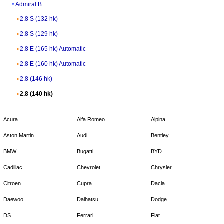
Admiral B
2.8 S (132 hk)
2.8 S (129 hk)
2.8 E (165 hk) Automatic
2.8 E (160 hk) Automatic
2.8 (146 hk)
2.8 (140 hk)
Acura
Alfa Romeo
Alpina
Aston Martin
Audi
Bentley
BMW
Bugatti
BYD
Cadillac
Chevrolet
Chrysler
Citroen
Cupra
Dacia
Daewoo
Daihatsu
Dodge
DS
Ferrari
Fiat