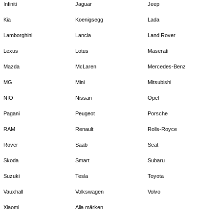
Infiniti
Jaguar
Jeep
Kia
Koenigsegg
Lada
Lamborghini
Lancia
Land Rover
Lexus
Lotus
Maserati
Mazda
McLaren
Mercedes-Benz
MG
Mini
Mitsubishi
NIO
Nissan
Opel
Pagani
Peugeot
Porsche
RAM
Renault
Rolls-Royce
Rover
Saab
Seat
Skoda
Smart
Subaru
Suzuki
Tesla
Toyota
Vauxhall
Volkswagen
Volvo
Xiaomi
Alla märken