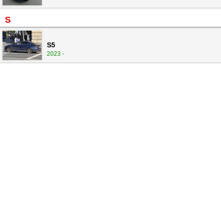
S
S5
2023 -