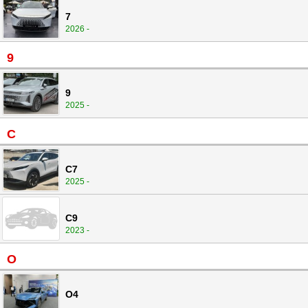
7
2026 -
9
9
2025 -
C
C7
2025 -
C9
2023 -
O
O4