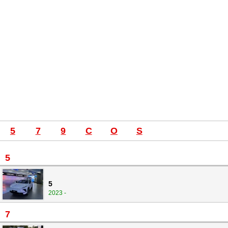
5
7
9
C
O
S
5
5
2023 -
7