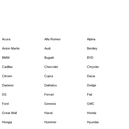
Acura
Alfa Romeo
Alpina
Aston Martin
Audi
Bentley
BMW
Bugatti
BYD
Cadillac
Chevrolet
Chrysler
Citroen
Cupra
Dacia
Daewoo
Daihatsu
Dodge
DS
Ferrari
Fiat
Ford
Genesis
GMC
Great Wall
Haval
Honda
Hongqi
Hummer
Hyundai