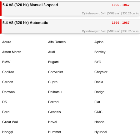
5.4 V8 (320 hk) Manual 3-speed
1966 - 1967
3
Cylindervolym: 5.4 l | 5408 cm
| 330.02 cu. in.
5.4 V8 (320 hk) Automatic
1966 - 1967
3
Cylindervolym: 5.4 l | 5408 cm
| 330.02 cu. in.
Acura
Alfa Romeo
Alpina
Aston Martin
Audi
Bentley
BMW
Bugatti
BYD
Cadillac
Chevrolet
Chrysler
Citroen
Cupra
Dacia
Daewoo
Daihatsu
Dodge
DS
Ferrari
Fiat
Ford
Genesis
GMC
Great Wall
Haval
Honda
Hongqi
Hummer
Hyundai