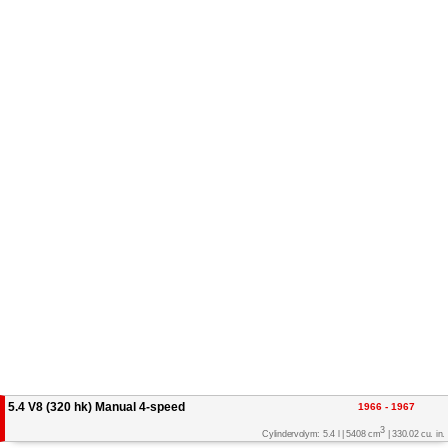
5.4 V8 (320 hk) Manual 4-speed
1966 - 1967
3
Cylindervolym: 5.4 l | 5408 cm
| 330.02 cu. in.