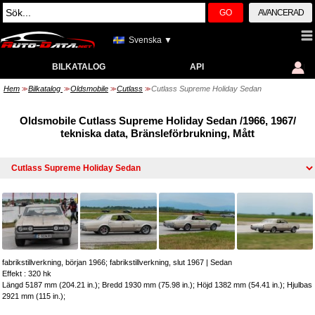
GO
AVANCERAD
Svenska ▼
BILKATALOG
API
Hem
Bilkatalog
Oldsmobile
Cutlass
Cutlass Supreme Holiday Sedan
>>
>>
>>
>>
Oldsmobile Cutlass Supreme Holiday Sedan /1966, 1967/
tekniska data, Bränsleförbrukning, Mått
fabrikstillverkning, början 1966; fabrikstillverkning, slut 1967
|
Sedan
Effekt : 320 hk
Längd 5187 mm (204.21 in.); Bredd 1930 mm (75.98 in.); Höjd 1382 mm (54.41 in.); Hjulbas
2921 mm (115 in.);