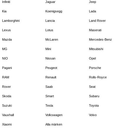
Infiniti
Jaguar
Jeep
Kia
Koenigsegg
Lada
Lamborghini
Lancia
Land Rover
Lexus
Lotus
Maserati
Mazda
McLaren
Mercedes-Benz
MG
Mini
Mitsubishi
NIO
Nissan
Opel
Pagani
Peugeot
Porsche
RAM
Renault
Rolls-Royce
Rover
Saab
Seat
Skoda
Smart
Subaru
Suzuki
Tesla
Toyota
Vauxhall
Volkswagen
Volvo
Xiaomi
Alla märken